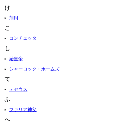
け
荊軻
こ
コンチェッタ
し
始皇帝
シャーロック・ホームズ
て
テセウス
ふ
ファリア神父
へ