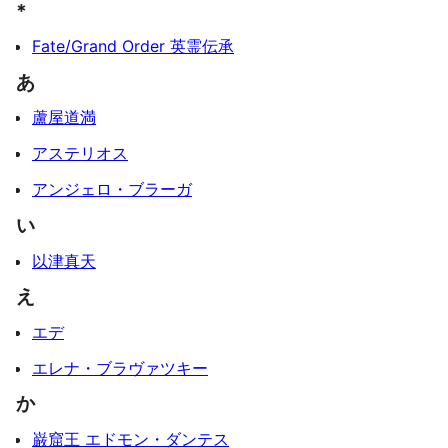
*
Fate/Grand Order 英霊伝承
あ
蘆屋道満
アステリオス
アンジェロ・ブラーガ
い
以津真天
え
エデ
エレナ・ブラヴァツキー
か
巌窟王 エドモン・ダンテス