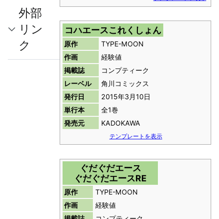
外部
リン
コハエースこれくしょん
ク
原作
TYPE-MOON
作画
経験値
掲載誌
コンプティーク
レーベル
角川コミックス
発行日
2015年3月10日
単行本
全1巻
発売元
KADOKAWA
テンプレートを表示
ぐだぐだエース
ぐだぐだエースRE
原作
TYPE-MOON
作画
経験値
掲載誌
コンプティーク