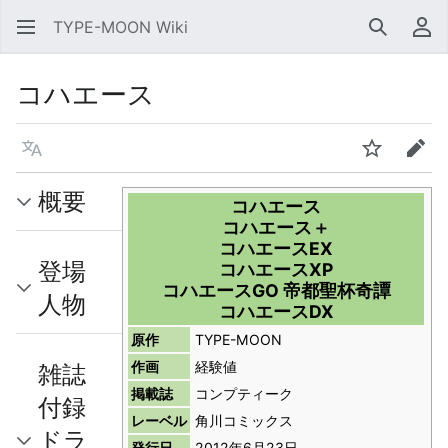
TYPE-MOON Wiki
検索
利
コハエース
言語
ウォッチ
編集
概要
コハエース
コハエース＋
コハエースEX
登場
コハエースXP
コハエースGO 帝都聖杯奇譚
人物
コハエースDX
原作
TYPE-MOON
作画
経験値
雑誌
掲載誌
コンプティーク
付録
レーベル
角川コミックス
ドラ
発行日
2012年6月23日