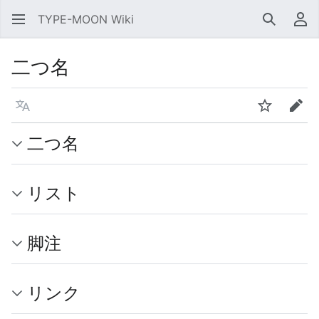
TYPE-MOON Wiki
検索
利
二つ名
言語
ウォッチ
編集
二つ名
リスト
脚注
リンク