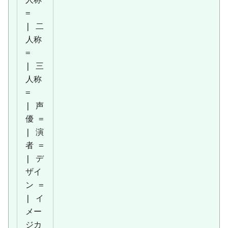
= 

| 二
人称 
= 

| 三
人称 
= 

| 声
優 = 

| 演
者 = 

| デ
ザイ
ン = 

| イ
メー
ジカ