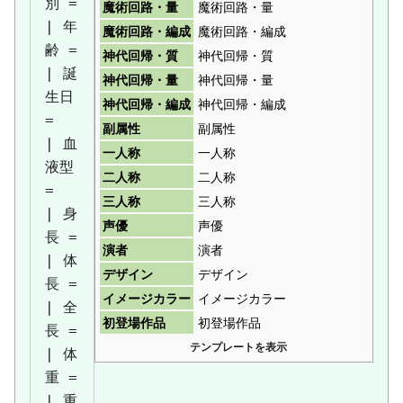
別 = 

魔術回路・量
魔術回路・量
| 年
魔術回路・編成
魔術回路・編成
齢 = 

神代回帰・質
神代回帰・質
| 誕
神代回帰・量
神代回帰・量
生日 
神代回帰・編成
神代回帰・編成
= 

副属性
副属性
| 血
一人称
一人称
液型 
二人称
二人称
= 

三人称
三人称
| 身
声優
声優
長 = 

演者
演者
| 体
デザイン
デザイン
長 = 

イメージカラー
イメージカラー
| 全
初登場作品
初登場作品
長 = 

テンプレートを表示
| 体
重 = 

| 重