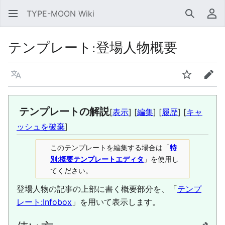
TYPE-MOON Wiki
検索
利
テンプレート
:
登場人物概要
言語
ウォッチ
編集
テンプレートの解説
[
表示
] [
編集
] [
履歴
] [
キャ
ッシュを破棄
]
このテンプレートを編集する場合は「
特
別:概要テンプレートエディタ
」を使用し
てください。
登場人物の記事の上部に書く概要部分を、「
テンプ
レート:Infobox
」を用いて表示します。