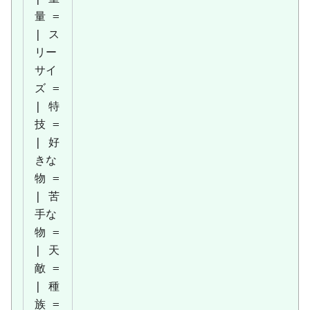
量 = 

| ス
リー
サイ
ズ = 

| 特
技 = 

| 好
きな
物 = 

| 苦
手な
物 = 

| 天
敵 = 

| 種
族 = 
