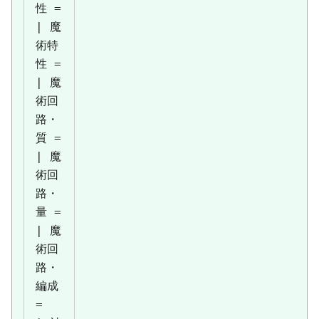
性 = 

| 魔
術特
性 = 

| 魔
術回
路・
質 = 

| 魔
術回
路・
量 = 

| 魔
術回
路・
編成 
= 
