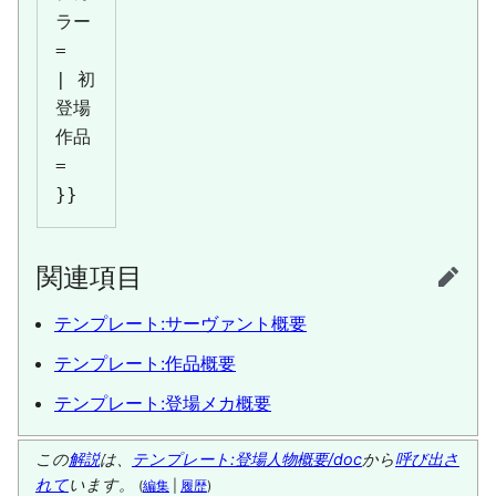
ラー 
= 

| 初
登場
作品 
= 

関連項目
編集
テンプレート:サーヴァント概要
テンプレート:作品概要
テンプレート:登場メカ概要
この
解説
は、
テンプレート:登場人物概要/doc
から
呼び出さ
れて
います。
(
編集
|
履歴
)