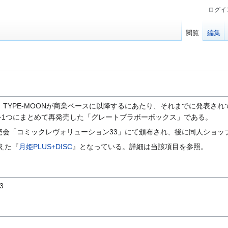
ログイ
閲覧
編集
。TYPE-MOONが商業ベースに以降するにあたり、それまでに発表され
を1つにまとめて再発売した「グレートブラボーボックス」である。
誌即売会「コミックレヴォリューション33」にて頒布され、後に同人ショ
加えた『
月姫PLUS+DISC
』となっている。詳細は当該項目を参照。
3