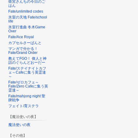
衛宮さんちの今日のご
はん
Fate/unlimited codes
氷室の天地 Fate/school
life
氷室行進曲 冬木Game
Over
Fate/Ace Royal
カプセルさーばんと
マンガで分かる！
Fate/Grand Order
教えてFGO！ 偉人と神
話のぐらんどおーだー
Fate/ステイナイトカフ
ェ～Cafeに集う英霊達
～
Fate/ゼロカフェ～
Fate/Zero Cafeに集う英
霊達～
Fate/mahjong night 聖
牌戦争
フェイト/育ステラ
【魔法使いの夜】
魔法使いの夜
【その他】