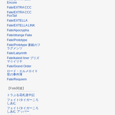
Encore
Fate/EXTRA CCC
Fate/EXTRA CCC
FoxTail
Fate/EXTELLA
Fate/EXTELLA LINK
Fate/Apocrypha
Fate/strange Fake
Fate/Prototype
Fate/Prototype 蒼銀のフ
ラグメンツ
Fate/Labyrinth
Fate/kaleid liner プリズ
マ☆イリヤ
Fate/Grand Order
ロード・エルメロイⅡ
世の事件簿
Fate/Requiem
【Fate関連】
トラぶる花札道中記
フェイト/タイガーころ
しあむ
フェイト/タイガーころ
しあむ アッパー