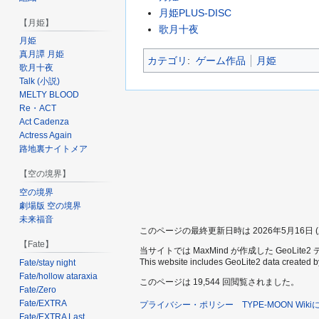
月姫PLUS-DISC
【月姫】
歌月十夜
月姫
真月譚 月姫
カテゴリ
:
ゲーム作品
月姫
歌月十夜
Talk (小説)
MELTY BLOOD
Re・ACT
Act Cadenza
Actress Again
路地裏ナイトメア
【空の境界】
空の境界
劇場版 空の境界
未来福音
このページの最終更新日時は 2026年5月16日 (土)
【Fate】
当サイトでは MaxMind が作成した GeoLit
This website includes GeoLite2 data created 
Fate/stay night
Fate/hollow ataraxia
このページは 19,544 回閲覧されました。
Fate/Zero
Fate/EXTRA
プライバシー・ポリシー
TYPE-MOON Wik
Fate/EXTRA Last