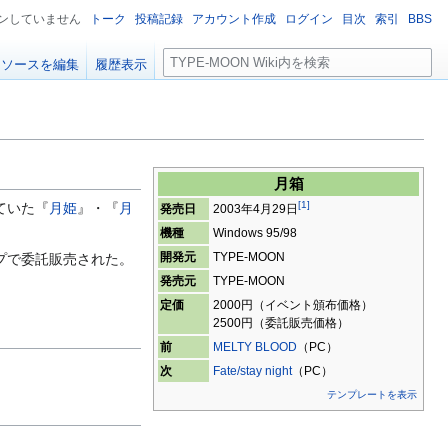
ンしていません
トーク
投稿記録
アカウント作成
ログイン
目次
索引
BBS
検
ソースを編集
履歴表示
索
月箱
[
1
]
ていた『
月姫
』・『
月
発売日
2003年4月29日
機種
Windows 95/98
開発元
TYPE-MOON
ップで委託販売された。
発売元
TYPE-MOON
定価
2000円（イベント頒布価格）
2500円（委託販売価格）
前
MELTY BLOOD
（PC）
次
Fate/stay night
（PC）
テンプレートを表示