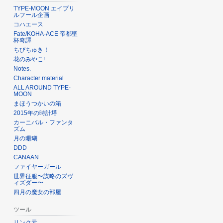
TYPE-MOON エイプリ
ルフール企画
コハエース
Fate/KOHA-ACE 帝都聖
杯奇譚
ちびちゅき！
花のみやこ!
Notes.
Character material
ALL AROUND TYPE-
MOON
まほうつかいの箱
2015年の時計塔
カーニバル・ファンタ
ズム
月の珊瑚
DDD
CANAAN
ファイヤーガール
世界征服〜謀略のズヴ
ィズダー〜
四月の魔女の部屋
ツール
リンク元