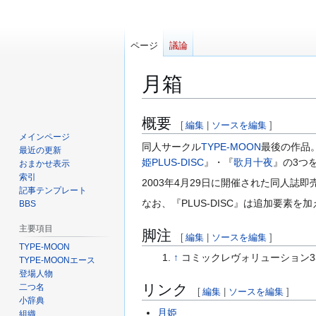
ページ
議論
月箱
ナ
検
概要
[
編集
|
ソースを編集
]
ビ
索
メインページ
同人サークル
TYPE-MOON
最後の作品
最近の更新
ゲ
に
姫PLUS-DISC
』・『
歌月十夜
』の3つ
おまかせ表示
ー
移
索引
シ
動
2003年4月29日に開催された同人
記事テンプレート
ョ
なお、『PLUS-DISC』は追加要素を
BBS
ン
主要項目
に
脚注
[
編集
|
ソースを編集
]
移
TYPE-MOON
↑
コミックレヴォリューション3
動
TYPE-MOONエース
登場人物
リンク
二つ名
[
編集
|
ソースを編集
]
小辞典
月姫
組織