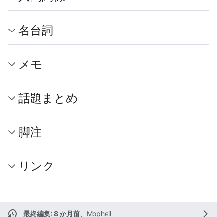
名台詞
メモ
話題まとめ
脚注
リンク
最終編集: 8 か月前
、
Mopheil