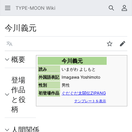
TYPE-MOON Wiki
検索
利
今川義元
言語
ウォッチ
編集
概要
今川義元
読み
いまがわ よしもと
外国語表記
Imagawa Yoshimoto
登場
性別
男性
作品
初登場作品
ぐだぐだ太閤伝ZIPANG
と役
テンプレートを表示
柄
人間関係