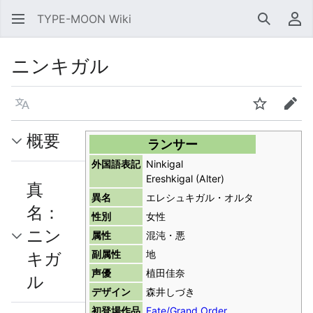
TYPE-MOON Wiki
検索
利
ニンキガル
言語
ウォッチ
編集
概要
ランサー
外国語表記
Ninkigal
Ereshkigal (Alter)
真
異名
エレシュキガル・オルタ
名：
性別
女性
ニン
属性
混沌・悪
キガ
副属性
地
声優
植田佳奈
ル
デザイン
森井しづき
初登場作品
Fate/Grand Order