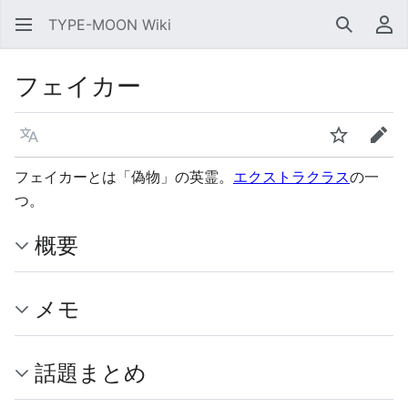
TYPE-MOON Wiki
検索
利
フェイカー
言語
ウォッチ
編集
フェイカーとは「偽物」の英霊。
エクストラクラス
の一
つ。
概要
メモ
話題まとめ