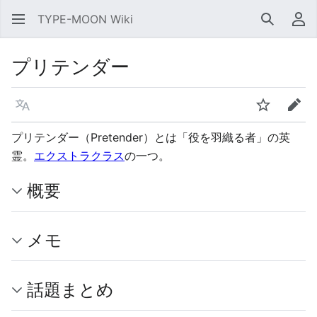
TYPE-MOON Wiki
検索
利
プリテンダー
言語
ウォッチ
編集
プリテンダー（Pretender）とは「役を羽織る者」の英
霊。
エクストラクラス
の一つ。
概要
メモ
話題まとめ