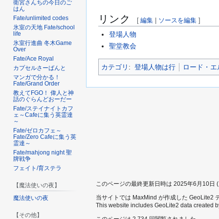
衛宮さんちの今日のご
はん
リンク
Fate/unlimited codes
[
編集
|
ソースを編集
]
氷室の天地 Fate/school
life
登場人物
氷室行進曲 冬木Game
聖堂教会
Over
Fate/Ace Royal
カテゴリ
:
登場人物は行
ロード・エ
カプセルさーばんと
マンガで分かる！
Fate/Grand Order
教えてFGO！ 偉人と神
話のぐらんどおーだー
Fate/ステイナイトカフ
ェ～Cafeに集う英霊達
～
Fate/ゼロカフェ～
Fate/Zero Cafeに集う英
霊達～
Fate/mahjong night 聖
牌戦争
フェイト/育ステラ
このページの最終更新日時は 2025年6月10日 (火)
【魔法使いの夜】
当サイトでは MaxMind が作成した GeoLit
魔法使いの夜
This website includes GeoLite2 data created 
【その他】
このページは 2,734 回閲覧されました。