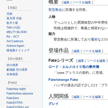
概要
[
編集
|
ソースを編集
]
【月姫】
聖堂教会
に所属する司祭。
月姫
人物
真月譚 月姫
でっぷりとした肥満体型の中年男性
歌月十夜
Talk (小説)
性格は穏健的で、教義と相容れない
MELTY BLOOD
能力
Re・ACT
聖堂教会に所属しており
魔術
などの
Act Cadenza
Actress Again
登場作品
路地裏ナイトメア
[
編集
|
ソースを編集
]
【空の境界】
Fateシリーズ
[
編集
|
ソースを編集
]
空の境界
ロード・エルメロイⅡ世の事件簿
劇場版 空の境界
「case.アトラスの契約」に登場。
未来福音
Fate/strange Fake
【Fate】
ハンザの過去の話で少しだけ「ブラ
Fate/stay night
Fate/hollow ataraxia
人間関係
[
編集
|
ソースを編集
]
Fate/Zero
Fate/EXTRA
グレイ
Fate/EXTRA Last