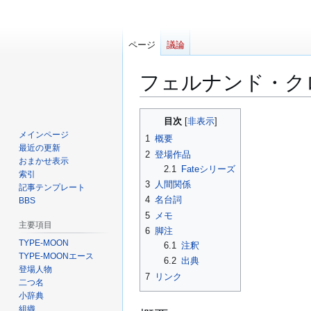
ページ
議論
フェルナンド・ク
ナ
検
目次
ビ
索
メインページ
1
概要
ゲ
に
最近の更新
2
登場作品
ー
移
おまかせ表示
2.1
Fateシリーズ
索引
シ
動
3
人間関係
記事テンプレート
ョ
4
名台詞
BBS
ン
5
メモ
に
主要項目
6
脚注
移
TYPE-MOON
6.1
注釈
動
TYPE-MOONエース
6.2
出典
登場人物
7
リンク
二つ名
小辞典
組織