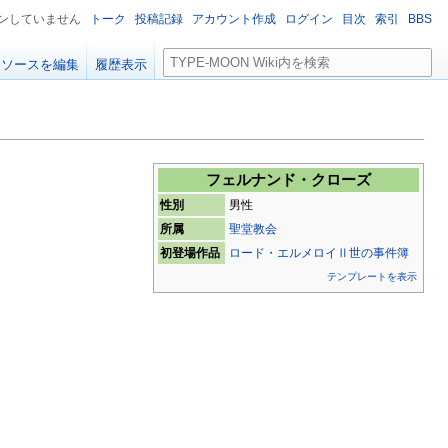
ンしていません
トーク
投稿記録
アカウント作成
ログイン
目次
索引
BBS
検
ソースを編集
履歴表示
索
フェルナンド・クローズ
性別
男性
所属
聖堂教会
初登場作品
ロード・エルメロイⅡ世の事件簿
テンプレートを表示