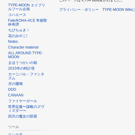
TYPE-MOON エイプリ
ルフール企画
プライバシー・ポリシー
TYPE-MOON Wik
コハエース
Fate/KOHA-ACE 帝都聖
杯奇譚
ちびちゅき！
花のみやこ!
Notes.
Character material
ALL AROUND TYPE-
MOON
まほうつかいの箱
2015年の時計塔
カーニバル・ファンタ
ズム
月の珊瑚
DDD
CANAAN
ファイヤーガール
世界征服〜謀略のズヴ
ィズダー〜
四月の魔女の部屋
ツール
リンク元