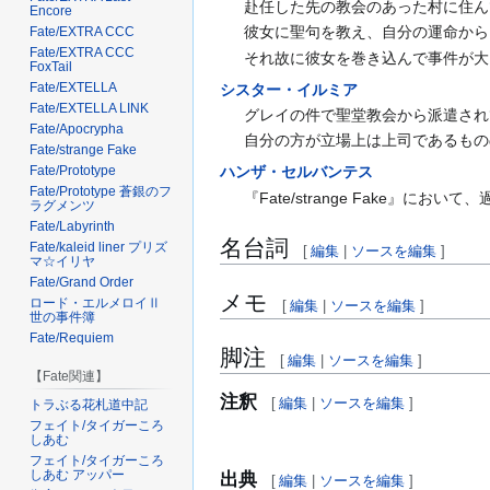
赴任した先の教会のあった村に住ん
Encore
彼女に聖句を教え、自分の運命から
Fate/EXTRA CCC
Fate/EXTRA CCC
それ故に彼女を巻き込んで事件が大
FoxTail
Fate/EXTELLA
シスター・イルミア
Fate/EXTELLA LINK
グレイの件で聖堂教会から派遣され
Fate/Apocrypha
自分の方が立場上は上司であるもの
Fate/strange Fake
Fate/Prototype
ハンザ・セルバンテス
Fate/Prototype 蒼銀のフ
『Fate/strange Fake』にお
ラグメンツ
Fate/Labyrinth
名台詞
Fate/kaleid liner プリズ
[
編集
|
ソースを編集
]
マ☆イリヤ
Fate/Grand Order
メモ
ロード・エルメロイⅡ
[
編集
|
ソースを編集
]
世の事件簿
Fate/Requiem
脚注
[
編集
|
ソースを編集
]
【Fate関連】
注釈
[
編集
|
ソースを編集
]
トラぶる花札道中記
フェイト/タイガーころ
しあむ
フェイト/タイガーころ
しあむ アッパー
出典
[
編集
|
ソースを編集
]