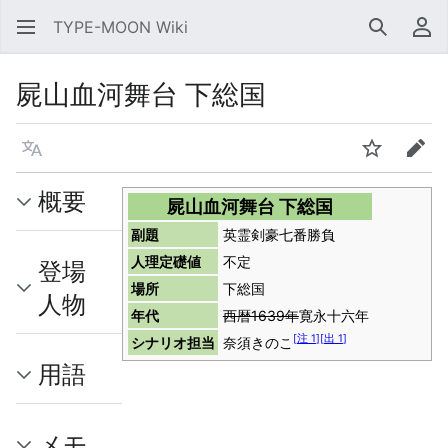
TYPE-MOON Wiki
検索
利
屍山血河舞台 下総国
言語
ウォッチ
編集
概要
屍山血河舞台 下総国
副題
英霊剣豪七番勝負
人理定礎値
不定
登場
場所
下総国
人物
年代
西暦1639年
寛永十六年
[
注 1
]
[
出 1
]
シナリオ担当
奈須きのこ
用語
メモ