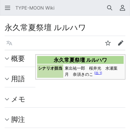
TYPE-MOON Wiki
検索
利
永久常夏祭壇 ルルハワ
言語
ウォッチ
編集
概要
永久常夏祭壇 ルルハワ
シナリオ担当
東出祐一郎 桜井光 水瀬葉
[
出 1
]
月 奈須きのこ
用語
メモ
脚注