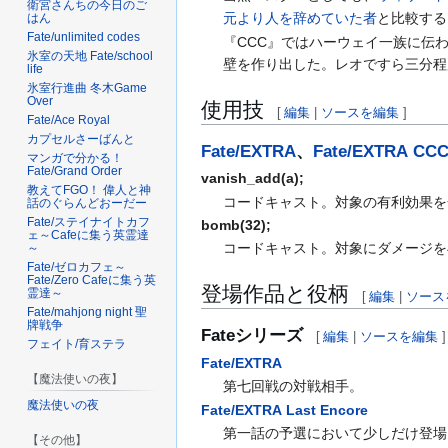
衛宮さんちの今日のご
元より人を辞めていた者
と比較する
はん
Fate/unlimited codes
『CCC』ではハーウェイ一族に伝
氷室の天地 Fate/school
壁を作り出した。レオですら三分程
life
氷室行進曲 冬木Game
Over
使用技
[
編集
|
ソースを編集
]
Fate/Ace Royal
カプセルさーばんと
Fate/EXTRA
、
Fate/EXTRA CC
マンガで分かる！
Fate/Grand Order
vanish_add(a);
教えてFGO！ 偉人と神
コードキャスト。対象の有利効果を
話のぐらんどおーだー
Fate/ステイナイトカフ
bomb(32);
ェ～Cafeに集う英霊達
コードキャスト。対象にダメージを
～
Fate/ゼロカフェ～
Fate/Zero Cafeに集う英
登場作品と役柄
霊達～
[
編集
|
ソース
Fate/mahjong night 聖
牌戦争
Fateシリーズ
[
編集
|
ソースを編集
]
フェイト/育ステラ
Fate/EXTRA
【魔法使いの夜】
第七回戦の対戦相手。
魔法使いの夜
Fate/EXTRA Last Encore
第一話の予選において少しだけ登場
【その他】