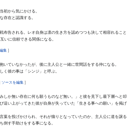
当初から気にかける。
な存在と認識する。
戦布告される。レオ自身は凛の生き方を認めつつも決して相容れること
、互いに信頼できる関係になる。
編集
]
抱いていなかったが、後に主人公と一緒に世間話をする仲になる。
しく彼の事は「シンジ」と呼ぶ。
|
ソースを編集
]
みしか無い存在に何も願うものなど無い。」と彼を見下し最下層へと叩
び這い上がってきた彼が自身が失っていた「生きる事への願い」を掲げ
言葉を投げかけられ、それが痼りとなっていたのか、主人公に道を譲る
ち倒す手助けをする事になる。