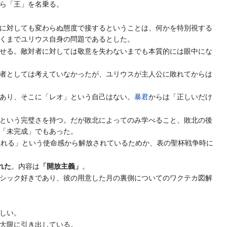
ら「王」を名乗る。
に対しても変わらぬ態度で接するということは、何かを特別視する
くまでユリウス自身の問題であるとした。
せる。敵対者に対しては敬意を失わないまでも本質的には眼中にな
者としては考えていなかったが、ユリウスが主人公に敗れてからは
あり、そこに「レオ」という自己はない。
暴君
からは「正しいだけ
という完璧さを持つ。だが敗北によってのみ学べること、敗北の後
「未完成」でもあった。
入れる」という使命感から解放されているためか、表の聖杯戦争時に
れた
。内容は
「開放主義」
。
シック好きであり、彼の用意した月の裏側についてのワクテカ図解
しい。
大限に引き出している。