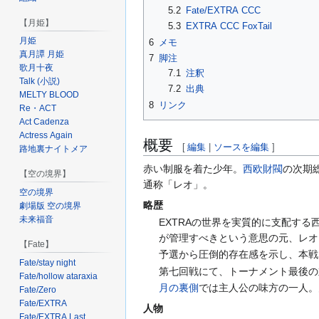
5.2
Fate/EXTRA CCC
【月姫】
5.3
EXTRA CCC FoxTail
月姫
6
メモ
真月譚 月姫
7
脚注
歌月十夜
7.1
注釈
Talk (小説)
7.2
出典
MELTY BLOOD
8
リンク
Re・ACT
Act Cadenza
Actress Again
概要
[
編集
|
ソースを編集
]
路地裏ナイトメア
赤い制服を着た少年。
西欧財閥
の次期
【空の境界】
通称「レオ」。
空の境界
略歴
劇場版 空の境界
未来福音
EXTRAの世界を実質的に支配す
が管理すべきという意思の元、レオ
【Fate】
予選から圧倒的存在感を示し、本戦
Fate/stay night
第七回戦にて、トーナメント最後の
Fate/hollow ataraxia
月の裏側
では主人公の味方の一人。
Fate/Zero
Fate/EXTRA
人物
Fate/EXTRA Last