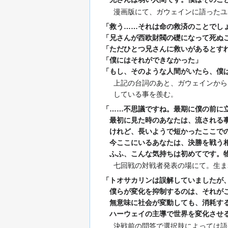
漫画版にて、ガウェインに語ったユ
「救う……それは命の救済のことでし
「兄さんが西欧財閥の礎になって死ぬ
「ただひとつ兄さんに救いがあるとす
「僕にはそれができなかった」
「もし、そのような人間がいたら、僕
上記の台詞のあと、ガウェインから
している事を羨む。
「……不思議ですね。最期に僕の前に
最初に見た時のあなたは、流される事
けれど、長いようで短かったここでの
今ここにいるあなたは、決勝を戦う相
ふふ、こんな気持ちは初めてです。物
七回戦の対戦者発表の場にて。生ま
「トオサカリンは誤解していましたが
僕らが変化を抑制するのは、それがこ
無意味に社会が変動しても、消耗する
ハーウェイの主導で世界を変化させる
決戦前の問答で選択肢によっては語