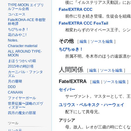
後に『イルステリアス天動説』にお
TYPE-MOON エイプリ
ルフール企画
Fate/EXTRA CCC
コハエース
前作に引き続き登場。生徒会を組織
Fate/KOHA-ACE 帝都聖
Fate/EXTRA CCC FoxTail
杯奇譚
ちびちゅき！
相変わらずのマイペース王子。シン
花のみやこ!
Notes.
その他
[
編集
|
ソースを編集
]
Character material
ちびちゅき！
ALL AROUND TYPE-
MOON
所属不明。冬木市のほうの遠坂凛か
まほうつかいの箱
2015年の時計塔
人間関係
[
編集
|
ソースを編集
]
カーニバル・ファンタ
ズム
Fate/EXTRA
月の珊瑚
[
編集
|
ソースを編集
]
DDD
セイバー
CANAAN
サーヴァント。マスターとして、王
ファイヤーガール
世界征服〜謀略のズヴ
ユリウス・ベルキスク・ハーウェイ
ィズダー〜
配下にして異母兄。
四月の魔女の部屋
アリシア
ツール
母。故人。レオが三歳の時に亡くな
リンク元