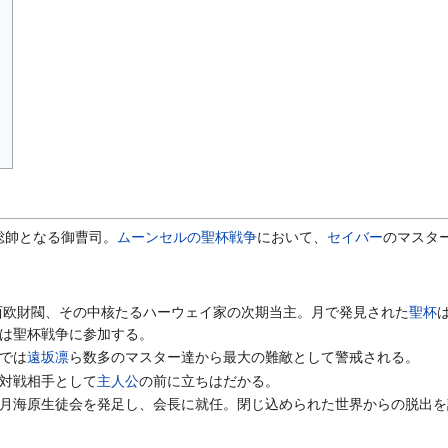
総帥となる御曹司。
ムーンセルの聖杯戦争
において、
セイバー
のマスタ
る西欧財閥、その中核たるハーウェイ家の次期当主。月で発見された
聖杯
は聖杯戦争に参加する。
では
遠坂凛
ら数多のマスター達から最大の難敵として警戒される。
対戦相手として
主人公
の前に立ちはだかる。
月海原生徒会を発足し、会長に就任。閉じ込められた世界からの脱出を