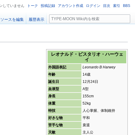
ンしていません
トーク
投稿記録
アカウント作成
ログイン
目次
索引
BBS
検
ソースを編集
履歴表示
索
レオナルド・ビスタリオ・ハーウェ
イ
外国語表記
Leonardo B Harwey
年齢
14歳
誕生日
12月24日
血液型
A型
身長
155cm
体重
52kg
特技
人心掌握、体制維持
好きな物
平和
苦手な物
衰退
天敵
主人公