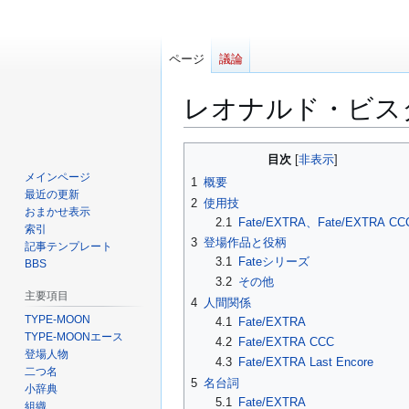
ページ
議論
レオナルド・ビス
ナ
検
目次
ビ
索
メインページ
1
概要
ゲ
に
最近の更新
2
使用技
ー
移
おまかせ表示
2.1
Fate/EXTRA、Fate/EXTRA CC
索引
シ
動
3
登場作品と役柄
記事テンプレート
ョ
3.1
Fateシリーズ
BBS
ン
3.2
その他
に
主要項目
4
人間関係
移
TYPE-MOON
4.1
Fate/EXTRA
動
TYPE-MOONエース
4.2
Fate/EXTRA CCC
登場人物
4.3
Fate/EXTRA Last Encore
二つ名
5
名台詞
小辞典
5.1
Fate/EXTRA
組織