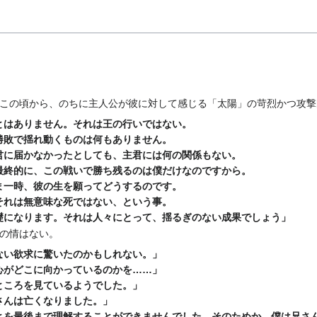
」
この頃から、のちに主人公が彼に対して感じる「太陽」の苛烈かつ攻撃
とはありません。それは王の行いではない。
敗で揺れ動くものは何もありません。
に届かなかったとしても、主君には何の関係もない。
終的に、この戦いで勝ち残るのは僕だけなのですから。
一時、彼の生を願ってどうするのです。
れは無意味な死ではない、という事。
になります。それは人々にとって、揺るぎのない成果でしょう」
の情はない。
ない欲求に驚いたのかもしれない。」
心がどこに向かっているのかを……」
ところを見ているようでした。」
さんは亡くなりました。」
とを最後まで理解することができませんでした。そのためか、僕は兄さ