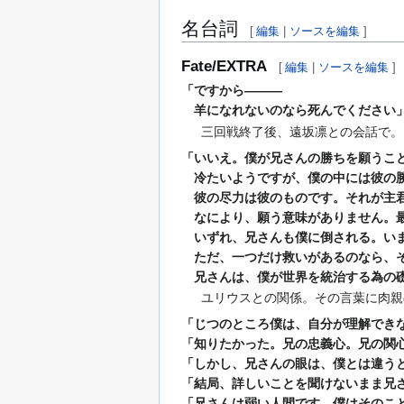
名台詞
[
編集
|
ソースを編集
]
Fate/EXTRA
[
編集
|
ソースを編集
]
「ですから―――
羊になれないのなら死んでください
三回戦終了後、遠坂凛との会話で。
「いいえ。僕が兄さんの勝ちを願うこ
冷たいようですが、僕の中には彼の勝
彼の尽力は彼のものです。それが主君
なにより、願う意味がありません。最
いずれ、兄さんも僕に倒される。いま
ただ、一つだけ救いがあるのなら、そ
兄さんは、僕が世界を統治する為の礎
ユリウスとの関係。その言葉に肉親
「じつのところ僕は、自分が理解でき
「知りたかった。兄の忠義心。兄の関
「しかし、兄さんの眼は、僕とは違う
「結局、詳しいことを聞けないまま兄
「兄さんは弱い人間です。僕はそのこ