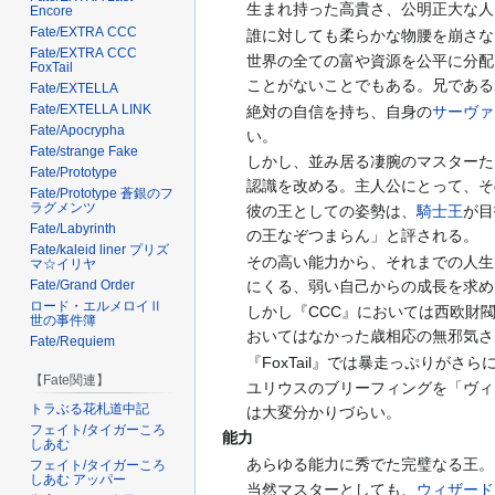
生まれ持った高貴さ、公明正大な人
Encore
Fate/EXTRA CCC
誰に対しても柔らかな物腰を崩さな
Fate/EXTRA CCC
世界の全ての富や資源を公平に分配
FoxTail
ことがないことでもある。兄である
Fate/EXTELLA
Fate/EXTELLA LINK
絶対の自信を持ち、自身の
サーヴァ
Fate/Apocrypha
い。
Fate/strange Fake
しかし、並み居る凄腕のマスターた
Fate/Prototype
認識を改める。主人公にとって、そ
Fate/Prototype 蒼銀のフ
ラグメンツ
彼の王としての姿勢は、
騎士王
が目
Fate/Labyrinth
の王なぞつまらん」と評される。
Fate/kaleid liner プリズ
その高い能力から、それまでの人生
マ☆イリヤ
にくる、弱い自己からの成長を求め
Fate/Grand Order
ロード・エルメロイⅡ
しかし『CCC』においては西欧財
世の事件簿
おいてはなかった歳相応の無邪気さ
Fate/Requiem
『FoxTail』では暴走っぷりが
【Fate関連】
ユリウスのブリーフィングを「ヴィ
トラぶる花札道中記
は大変分かりづらい。
フェイト/タイガーころ
能力
しあむ
あらゆる能力に秀でた完璧なる王。
フェイト/タイガーころ
しあむ アッパー
当然マスターとしても、
ウィザード