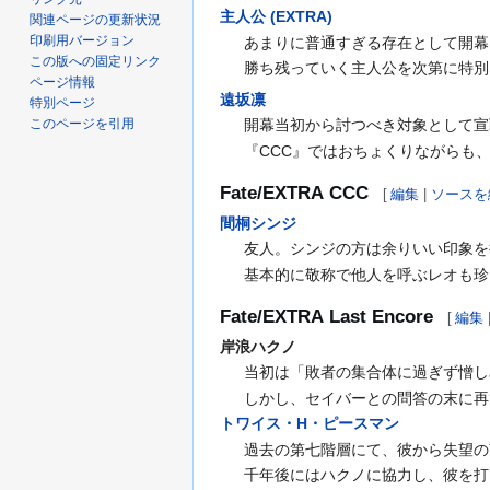
主人公 (EXTRA)
関連ページの更新状況
印刷用バージョン
あまりに普通すぎる存在として開幕
この版への固定リンク
勝ち残っていく主人公を次第に特別
ページ情報
遠坂凛
特別ページ
このページを引用
開幕当初から討つべき対象として宣
『CCC』ではおちょくりながらも
Fate/EXTRA CCC
[
編集
|
ソースを
間桐シンジ
友人。シンジの方は余りいい印象を
基本的に敬称で他人を呼ぶレオも珍
Fate/EXTRA Last Encore
[
編集
岸浪ハクノ
当初は「敗者の集合体に過ぎず憎し
しかし、セイバーとの問答の末に再
トワイス・H・ピースマン
過去の第七階層にて、彼から失望の
千年後にはハクノに協力し、彼を打