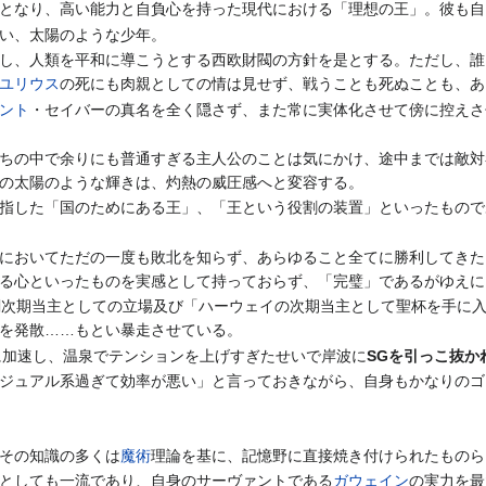
となり、高い能力と自負心を持った現代における「理想の王」。彼も自
い、太陽のような少年。
し、人類を平和に導こうとする西欧財閥の方針を是とする。ただし、誰
ユリウス
の死にも肉親としての情は見せず、戦うことも死ぬことも、あ
ント
・セイバーの真名を全く隠さず、また常に実体化させて傍に控えさ
ちの中で余りにも普通すぎる主人公のことは気にかけ、途中までは敵対
の太陽のような輝きは、灼熱の威圧感へと変容する。
指した「国のためにある王」、「王という役割の装置」といったもので
においてただの一度も敗北を知らず、あらゆること全てに勝利してきた
る心といったものを実感として持っておらず、「完璧」であるがゆえに
閥次期当主としての立場及び「ハーウェイの次期当主として聖杯を手に
を発散……もとい暴走させている。
さらに加速し、温泉でテンションを上げすぎたせいで岸波に
SGを引っこ抜か
ジュアル系過ぎて効率が悪い」と言っておきながら、自身もかなりのゴ
その知識の多くは
魔術
理論を基に、記憶野に直接焼き付けられたものら
としても一流であり、自身のサーヴァントである
ガウェイン
の実力を最