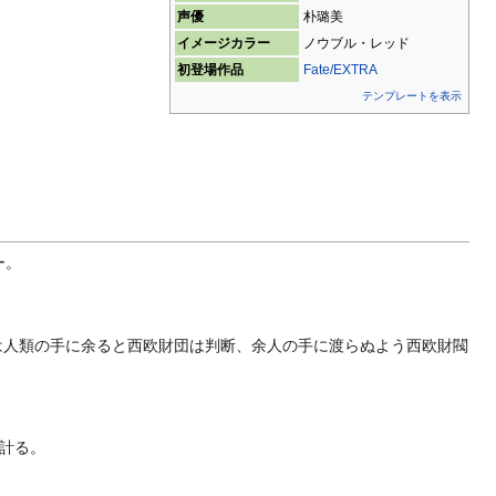
声優
朴璐美
イメージカラー
ノウブル・レッド
初登場作品
Fate/EXTRA
テンプレートを表示
ー。
は人類の手に余ると西欧財団は判断、余人の手に渡らぬよう西欧財閥
計る。