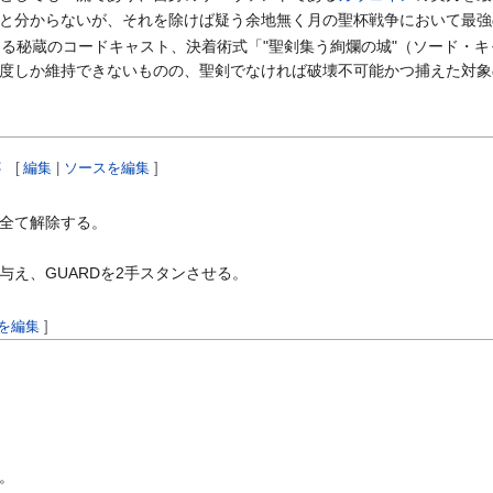
と分からないが、それを除けば疑う余地無く月の聖杯戦争において最強
わる秘蔵のコードキャスト、決着術式「"聖剣集う絢爛の城"（ソード・
度しか維持できないものの、聖剣でなければ破壊不可能かつ捕えた対象
C
[
編集
|
ソースを編集
]
全て解除する。
与え、GUARDを2手スタンさせる。
を編集
]
。