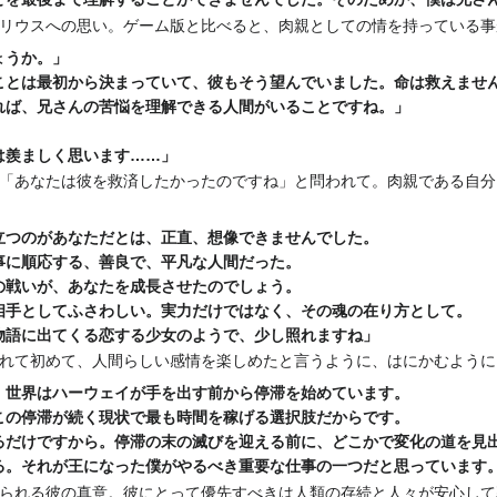
リウスへの思い。ゲーム版と比べると、肉親としての情を持っている事
ょうか。」
ことは最初から決まっていて、彼もそう望んでいました。命は救えませ
れば、兄さんの苦悩を理解できる人間がいることですね。」
は羨ましく思います……」
「あなたは彼を救済したかったのですね」と問われて。肉親である自分
立つのがあなただとは、正直、想像できませんでした。
に順応する、善良で、平凡な人間だった。
戦いが、あなたを成長させたのでしょう。
手としてふさわしい。実力だけではなく、その魂の在り方として。
語に出てくる恋する少女のようで、少し照れますね」
れて初めて、人間らしい感情を楽しめたと言うように、はにかむように
、世界はハーウェイが手を出す前から停滞を始めています。
の停滞が続く現状で最も時間を稼げる選択肢だからです。
だけですから。停滞の末の滅びを迎える前に、どこかで変化の道を見
。それが王になった僕がやるべき重要な仕事の一つだと思っています
られる彼の真意。彼にとって優先すべきは人類の存続と人々が安心して