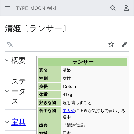
TYPE-MOON Wiki
検索
利
清姫〔ランサー〕
言語
ウォッチ
編集
概要
ランサー
真名
清姫
性別
女性
ステ
身長
158cm
ータ
体重
41kg
ス
好きな物
鐘を鳴らすこと
苦手な物
主人公
に正直な気持ちで言いよる
連中
宝具
出典
『清姫伝説』
地域
日本