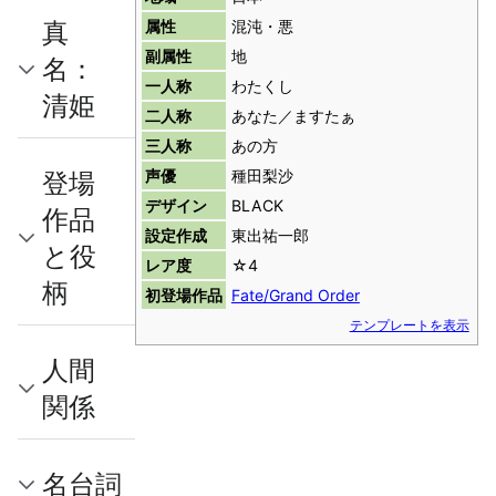
真
属性
混沌・悪
副属性
地
名：
一人称
わたくし
清姫
二人称
あなた／ますたぁ
三人称
あの方
登場
声優
種田梨沙
デザイン
BLACK
作品
設定作成
東出祐一郎
と役
レア度
☆4
柄
初登場作品
Fate/Grand Order
テンプレートを表示
人間
関係
名台詞