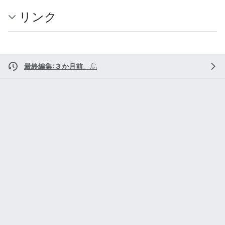
リンク
最終編集: 3 か月前
、
烏