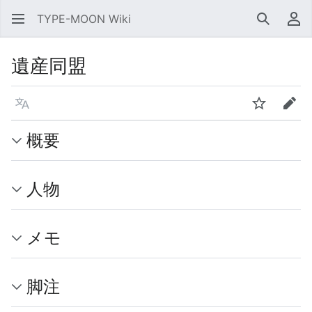
TYPE-MOON Wiki
検索
利
遺産同盟
言語
ウォッチ
編集
概要
人物
メモ
脚注