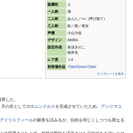
副属性
人
一人称
僕
二人称
あんた／○○（呼び捨て）
三人称
奴／彼／彼女
声優
小山力也
デザイン
AKIRA
設定作成
奈須きのこ
桜井光
レア度
☆4
初登場作品
Fate/Grand Order
テンプレートを表示
現界した。
く天の衣としての
ホムンクルス
を完成させていたため、
アンリマユ
アイリスフィール
の殺害を試みるが、目的を同じくしつつも異なる