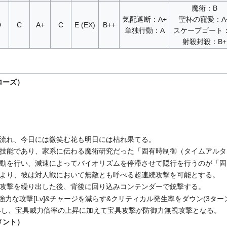
魔術：B
気配遮断：A+
聖杯の寵愛：A
D
C
A+
C
E (EX)
B++
単独行動：A
スケープゴート
射殺封殺：B+
ローズ）
流れ、今日には微笑む花も明日には枯れ果てる。
技能であり、家系に伝わる魔術研究だった「固有時制御（タイムアルタ
動を行い、減速によってバイオリズムを停滞させて隠行を行うのが「固
より、彼は対人戦において無敵とも呼べる超連続攻撃を可能とする。
攻撃を繰り出した後、背後に回り込みコンテンダーで銃撃する。
体に超強力な攻撃[Lv]&チャージを減らす&クリティカル発生率をダウン(3タ
昇し、宝具威力倍率の上昇に加えて宝具攻撃が防御力無視攻撃となる。
メント）