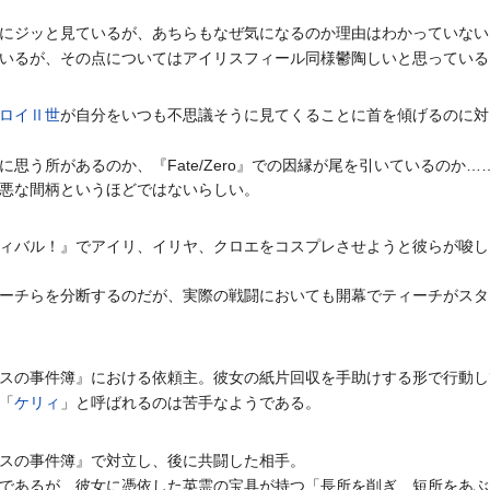
にジッと見ているが、あちらもなぜ気になるのか理由はわかっていない
いるが、その点についてはアイリスフィール同様鬱陶しいと思っている
ロイⅡ世
が自分をいつも不思議そうに見てくることに首を傾げるのに対
に思う所があるのか、『Fate/Zero』での因縁が尾を引いているの
悪な間柄というほどではないらしい。
ィバル！』でアイリ、イリヤ、クロエをコスプレさせようと彼らが唆し
ーチらを分断するのだが、実際の戦闘においても開幕でティーチがスタ
スの事件簿』における依頼主。彼女の紙片回収を手助けする形で行動し
「
ケリィ
」と呼ばれるのは苦手なようである。
スの事件簿』で対立し、後に共闘した相手。
であるが、彼女に憑依した英霊の宝具が持つ「長所を削ぎ、短所をあぶ