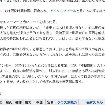
イⅡ世
と対話。共同前線をとる。大聖杯の破壊後には、主人公たちを敢
ン
』では冠位時間神殿に召喚され、
アイリスフィール
と共にⅩの座を統
せるアーマーと赤いフードを纏った男。
殺した直後の精神に近いが、「正史」における彼と異なり、心は鋼のま
人智を超えた理由と目的で血を流し、最短手順で世界滅亡の原因を解決
人倫の枠に囚われた者とは相容れない。とはいえ、是も非もないと観念
殺戮者の成れの果て」と嫌悪しており、彼らと肩を並べて戦うのを好ん
うのは、共闘を好まないからかもしれない。絆を深めれば違った言葉を
ンテンダー、閃光弾といった近代兵器による攻撃、宝具『神秘轢断』のナ
よって、自身の時間流を操作し、対人戦において無敵とも呼べる超連続
世界最高の呪いにも等しいスキル「聖杯の寵愛」によって自身の幸運ラ
とするが、その反作用として他者の幸福を無慈悲に奪う。
]
力
耐久
敏捷
魔力
幸運
宝具
クラス別能力
保有スキル