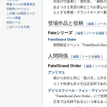
同名の守護者に「贋作屋」「錬鉄の
関連ページの更新状況
あまつさえ英霊の座どころか
正しい
印刷用バージョン
んとする脅威・グランドオーダー案
この版への固定リンク
ページ情報
登場作品と役柄
特別ページ
[
編集
|
ソース
このページを引用
Fateシリーズ
[
編集
|
ソースを編集
]
Fate/Grand Order
期間限定イベント『Fate/Accel Ze
人間関係
[
編集
|
ソースを編集
]
Fate/Grand Order
[
編集
|
ソース
アンリマユ
彼から自分と同じ「負け犬」と評さ
エミヤ自身も在り方は正反対であれ
アイリスフィール・フォン・アインツ
『Fate/Accel Zero Orde
正史では夫婦であるという縁もあっ