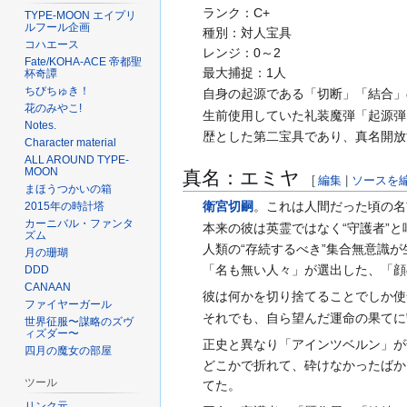
ランク：C+
TYPE-MOON エイプリ
ルフール企画
種別：対人宝具
コハエース
レンジ：0～2
Fate/KOHA-ACE 帝都聖
最大捕捉：1人
杯奇譚
ちびちゅき！
自身の起源である「切断」「結合」
花のみやこ!
生前使用していた礼装魔弾「起源弾
Notes.
歴とした第二宝具であり、真名開放すれ
Character material
ALL AROUND TYPE-
MOON
真名：エミヤ
[
編集
|
ソースを
まほうつかいの箱
衛宮切嗣
。これは人間だった頃の名
2015年の時計塔
カーニバル・ファンタ
本来の彼は英霊ではなく“守護者”
ズム
人類の“存続するべき”集合無意識
月の珊瑚
「名も無い人々」が選出した、「顔
DDD
CANAAN
彼は何かを切り捨てることでしか使
ファイヤーガール
それでも、自ら望んだ運命の果てに
世界征服〜謀略のズヴ
ィズダー〜
正史と異なり「アインツベルン」が
四月の魔女の部屋
どこかで折れて、砕けなかったばか
ツール
てた。
リンク元