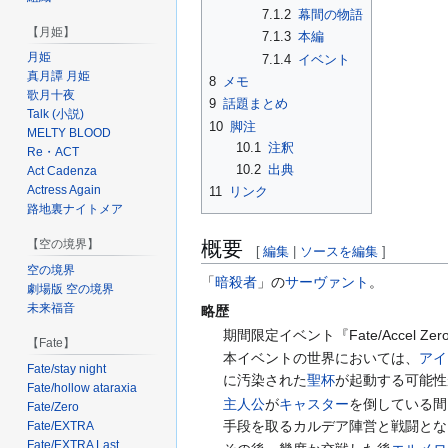
7.1.2
幕間の物語
【月姫】
7.1.3
本編
月姫
7.1.4
イベント
真月譚 月姫
8
メモ
歌月十夜
9
話題まとめ
Talk (小説)
10
脚注
MELTY BLOOD
10.1
注釈
Re・ACT
10.2
出典
Act Cadenza
Actress Again
11
リンク
路地裏ナイトメア
【空の境界】
概要
[
編集
|
ソースを編集
]
空の境界
「
暗殺者
」の
サーヴァント
。
劇場版 空の境界
未来福音
略歴
期間限定イベント『Fate/Accel Ze
【Fate】
本イベントの世界においては、
アイ
Fate/stay night
に汚染された
聖杯
が起動する可能性
Fate/hollow ataraxia
主人公
が
キャスター
を倒している間
Fate/Zero
手段を取るカルデア陣営と戦闘とな
Fate/EXTRA
Fate/EXTRA Last