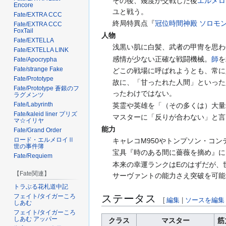
その後、幾度か交戦した後
エルメロ
Encore
ユと戦う。
Fate/EXTRA CCC
終局特異点『
冠位時間神殿 ソロモ
Fate/EXTRA CCC
FoxTail
人物
Fate/EXTELLA
浅黒い肌に白髪、武者の甲冑を思わ
Fate/EXTELLA LINK
感情が少ない正確な戦闘機械。
師
を
Fate/Apocrypha
Fate/strange Fake
どこの戦場に呼ばれようとも、常に
Fate/Prototype
故に、「甘ったれた人間」といった
Fate/Prototype 蒼銀のフ
ったわけではない。
ラグメンツ
Fate/Labyrinth
英霊や英雄を「（その多くは）大量
Fate/kaleid liner プリズ
マスターに「反りが合わない」と言
マ☆イリヤ
能力
Fate/Grand Order
ロード・エルメロイⅡ
キャレコM950やトンプソン・コ
世の事件簿
宝具『時のある間に薔薇を摘め』に
Fate/Requiem
本来の幸運ランクはEのはずだが、
【Fate関連】
サーヴァントの能力さえ突破を可能
トラぶる花札道中記
ステータス
フェイト/タイガーころ
[
編集
|
ソースを編集
しあむ
フェイト/タイガーころ
しあむ アッパー
クラス
マスター
筋