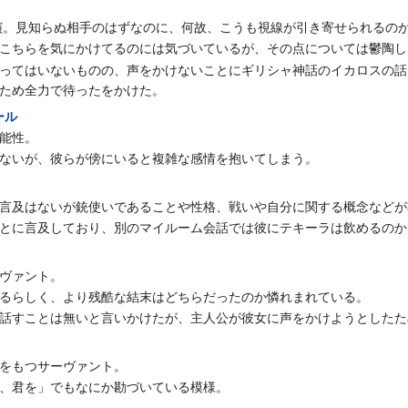
演。見知らぬ相手のはずなのに、何故、こうも視線が引き寄せられるの
こちらを気にかけてるのには気づいているが、その点については鬱陶し
ってはいないものの、声をかけないことにギリシャ神話のイカロスの話
ため全力で待ったをかけた。
ール
能性。
ないが、彼らが傍にいると複雑な感情を抱いてしまう。
言及はないが銃使いであることや性格、戦いや自分に関する概念などが
とに言及しており、別のマイルーム会話では彼にテキーラは飲めるのか
ヴァント。
るらしく、より残酷な結末はどちらだったのか憐れまれている。
話すことは無いと言いかけたが、主人公が彼女に声をかけようとしたた
をもつサーヴァント。
、君を」でもなにか勘づいている模様。