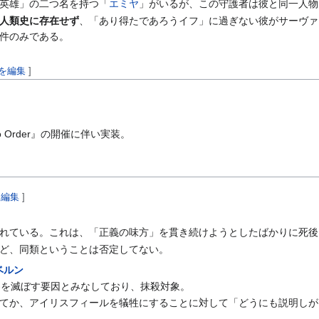
英雄」の二つ名を持つ「
エミヤ
」がいるが、この守護者は彼と同一人物
人類史に存在せず
、「あり得たであろうイフ」に過ぎない彼がサーヴァ
件のみである。
を編集
]
ro Order』の開催に伴い実装。
を編集
]
れている。これは、「正義の味方」を貫き続けようとしたばかりに死後
ど、同類ということは否定してない。
ベルン
r』にて世界を滅ぼす要因とみなしており、抹殺対象。
てか、アイリスフィールを犠牲にすることに対して「どうにも説明しが