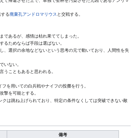
えて帰還させた上で、単独で聖杯を汚染させた元凶であるアンリマ
括する
廃棄孔アンドロマリウス
と交戦する。
まであるが、感情は枯れ果ててしまった。
するためならば手段は選ばない。
し、選択の余地などないという思考の元で動いており、人間性を失
でいない。
言うこともあると思われる。
イフを用いての白兵戦やナイフの投擲を行う。
攻撃を可能とする。
ンクは跳ね上げられており、特定の条件なくしては突破できない敵
備考