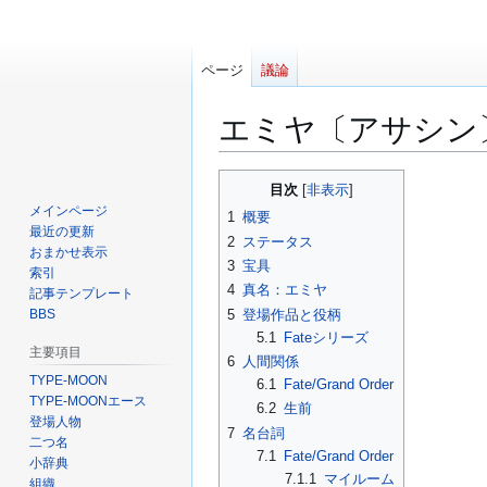
ページ
議論
エミヤ〔アサシン
ナ
検
目次
ビ
索
メインページ
1
概要
ゲ
に
最近の更新
2
ステータス
ー
移
おまかせ表示
3
宝具
索引
シ
動
4
真名：エミヤ
記事テンプレート
ョ
5
登場作品と役柄
BBS
ン
5.1
Fateシリーズ
に
主要項目
6
人間関係
移
TYPE-MOON
6.1
Fate/Grand Order
動
TYPE-MOONエース
6.2
生前
登場人物
7
名台詞
二つ名
7.1
Fate/Grand Order
小辞典
7.1.1
マイルーム
組織