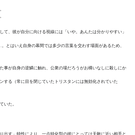
。
。
して、彼が自分に向ける視線には「いや。あんたは分かりやすい」
か……。とはいえ自身の幕間では多少の言葉を交わす場面があるため、
た事が自身の逆鱗に触れ、公衆の場だろうがお構いなしに殺しにか
ンする（常に目を閉じていたトリスタンには無効化されていた
ていた。
り出す」特性により、一点特化型の彼にとっては天敵に近い相手と