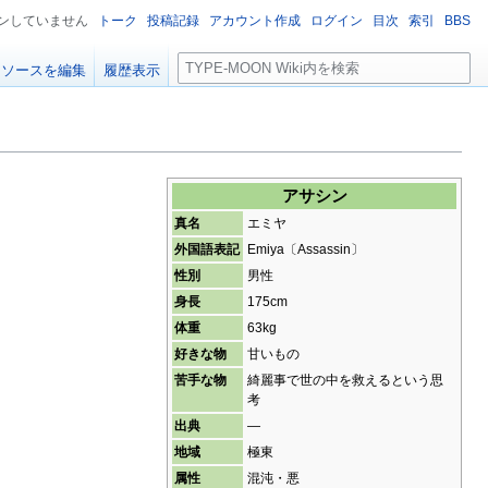
ンしていません
トーク
投稿記録
アカウント作成
ログイン
目次
索引
BBS
検
ソースを編集
履歴表示
索
アサシン
真名
エミヤ
外国語表記
Emiya〔Assassin〕
性別
男性
身長
175cm
体重
63kg
好きな物
甘いもの
苦手な物
綺麗事で世の中を救えるという思
考
出典
―
地域
極東
属性
混沌・悪