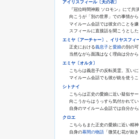
アイリスフィール〔天の衣〕
『冠位時間神殿 ソロモン』にて共
向こうが「別の世界」での事情から
マイルーム会話では彼女のことを嫌
スフィールに直接話を聞こうとした
エミヤ〔アーチャー〕
、
イリヤスフィ
正史における
義息子
と
愛娘
の別の可
当然ながら面識はなく理由は分から
エミヤ〔オルタ〕
こちらは義息子の反転英霊。互いに
マイルーム会話でも彼が銃を使うこ
シトナイ
こちらは正史の愛娘に近い疑似サー
向こうからはうっすら気付かれてい
自身のマイルーム会話では自分から
クロエ
こちらもまた正史の愛娘に近い精神
自身の
幕間の物語
「微笑む花が如き