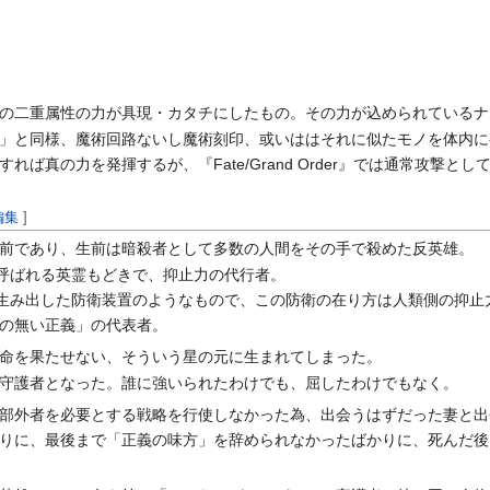
の二重属性の力が具現・カタチにしたもの。その力が込められているナ
」と同様、魔術回路ないし魔術刻印、或いははそれに似たモノを体内に
ば真の力を発揮するが、『Fate/Grand Order』では通常攻撃と
編集
]
前であり、生前は暗殺者として多数の人間をその手で殺めた反英雄。
と呼ばれる英霊もどきで、抑止力の代行者。
が生み出した防衛装置のようなもので、この防衛の在り方は人類側の抑止
の無い正義」の代表者。
命を果たせない、そういう星の元に生まれてしまった。
守護者となった。誰に強いられたわけでも、屈したわけでもなく。
部外者を必要とする戦略を行使しなかった為、出会うはずだった妻と出
りに、最後まで「正義の味方」を辞められなかったばかりに、死んだ後