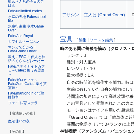
衛宮さんちの今日のご
はん
Fate/unlimited codes
アサシン
主人公 (Grand Order)
氷室の天地 Fate/school
life
氷室行進曲 冬木Game
Over
Fate/Ace Royal
宝具
[
編集
|
ソースを編集
]
カプセルさーばんと
マンガで分かる！
時のある間に薔薇を摘め（クロノス・
Fate/Grand Order
ランク：B
教えてFGO！ 偉人と神
話のぐらんどおーだー
種別：対人宝具
Fate/ステイナイトカフ
レンジ：1～10
ェ～Cafeに集う英霊達
～
最大捕捉：1人
Fate/ゼロカフェ～
自身の時間流を操作する能力。時は
Fate/Zero Cafeに集う英
霊達～
生前に有していた自身の能力にして
Fate/mahjong night 聖
時間流の加速によって高速攻撃や移
牌戦争
フェイト/育ステラ
この宝具として昇華されたこの力に
モーションはナイフを用いた超連続
【魔法使いの夜】
『Grand Order』では「敵単
魔法使いの夜
幕間の物語クリアでB+ランクに上
神秘轢断（ファンタズム・パニッシュ
【その他】