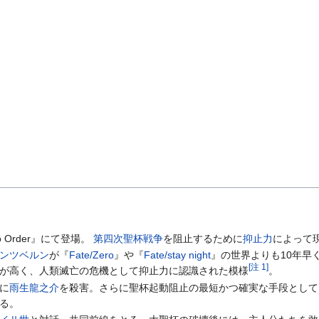
ro Order』にて登場。
第四次聖杯戦争
を阻止するために
抑止力
によって
ンツベルン
が『
Fate/Zero
』や『
Fate/stay night
』の世界よりも10年早
[
注 1
]
が高く、人類滅亡の危機として抑止力に認識された模様
。
に
雨生龍之介
を殺害。さらに聖杯起動阻止の最短かつ確実な手段として
る。