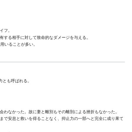
イフ。
有する相手に対して致命的なダメージを与える。
して用いることが多い。
力とも呼ばれる。
会わなかった。故に妻と離別もその離別による挫折もなかった。
まで安息と救いを得ることなく、抑止力の一部へと完全に成り果て