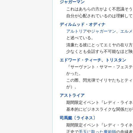
ジャガーマン
これはあちらの方がよく不思議そう
自分が心配されているのは理解して
ディルムッド・オディナ
アルトリア
や
ジャガーマン
、
エルメ
と述べている。
清廉たる彼にとってエミヤの在り方
少なくとも会話すら不可能なほど険
エドワード・ティーチ
、
トリスタン
『サーヴァント・サマー・フェステ
かった。
この際、閃光弾でイリヤたちとティ
が）。
アストライア
期間限定イベント『レディ・ライネ
基本的にビジネスライクな関係だが
司馬懿〔ライネス〕
期間限定イベント『レディ・ライネ
正史で
手玉に取った魔術師
の血縁者