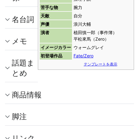
苦手な物
腕力
天敵
自分
名台詞
声優
浪川大輔
演者
植田慎一郎（事件簿）
メモ
平松來馬（Zero）
イメージカラー
ウォームグレイ
初登場作品
Fate/Zero
話題ま
テンプレートを表示
とめ
商品情報
脚注
リンク