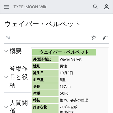
TYPE-MOON Wiki
検索
利
ウェイバー・ベルベット
言語
ウォッチ
ソー
概要
ウェイバー・ベルベット
外国語表記
Waver Velvet
性別
男性
登場作
誕生日
10月3日
品と役
血液型
B型
柄
身長
157cm
体重
50kg
特技
推察、要点の整理
人間関
好きな物
パズル全般
係
推理小説