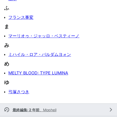
ふ
フランス事変
ま
マーリオゥ・ジャッロ・ベスティーノ
み
ミハイル・ロア・バルダムヨォン
め
MELTY BLOOD: TYPE LUMINA
ゆ
弓塚さつき
最終編集: 2 年前
、
Mopheil