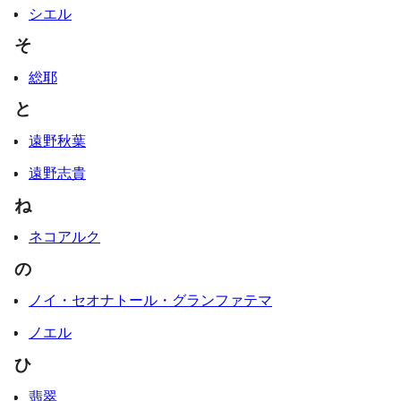
シエル
そ
総耶
と
遠野秋葉
遠野志貴
ね
ネコアルク
の
ノイ・セオナトール・グランファテマ
ノエル
ひ
翡翠