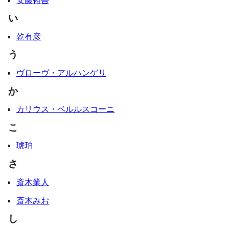
い
乾有彦
う
ヴローヴ・アルハンゲリ
か
カリウス・ベルルスコーニ
こ
琥珀
さ
斎木業人
斎木みお
し