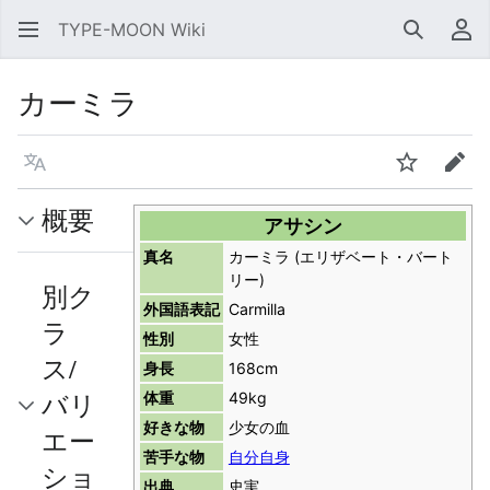
TYPE-MOON Wiki
検索
利
カーミラ
言語
ウォッチ
編集
概要
アサシン
真名
カーミラ (エリザベート・バート
リー)
別ク
外国語表記
Carmilla
ラ
性別
女性
ス/
身長
168cm
バリ
体重
49kg
好きな物
少女の血
エー
苦手な物
自分自身
ショ
出典
史実