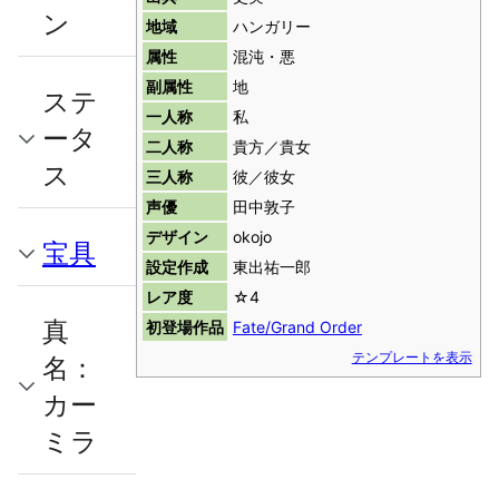
ン
地域
ハンガリー
属性
混沌・悪
副属性
地
ステ
一人称
私
ータ
二人称
貴方／貴女
ス
三人称
彼／彼女
声優
田中敦子
デザイン
okojo
宝具
設定作成
東出祐一郎
レア度
☆4
真
初登場作品
Fate/Grand Order
テンプレートを表示
名：
カー
ミラ