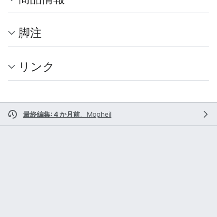
脚注
リンク
最終編集: 4 か月前
、
Mopheil