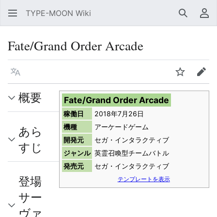
TYPE-MOON Wiki
検索
利
Fate/Grand Order Arcade
言語
ウォッチ
編集
概要
Fate/Grand Order Arcade
稼働日
2018年7月26日
機種
アーケードゲーム
あら
開発元
セガ・インタラクティブ
すじ
ジャンル
英霊召喚型チームバトル
発売元
セガ・インタラクティブ
登場
テンプレートを表示
サー
ヴァ