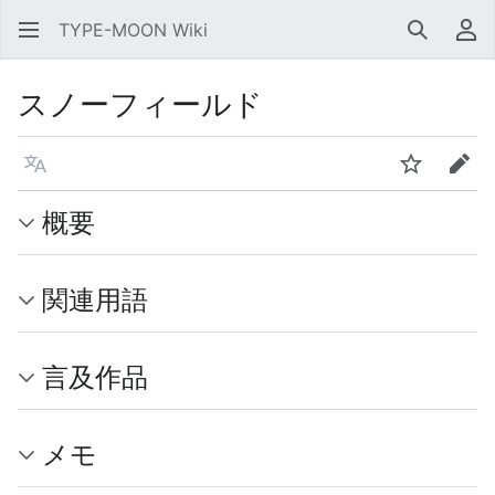
TYPE-MOON Wiki
検索
利
スノーフィールド
言語
ウォッチ
編集
概要
関連用語
言及作品
メモ