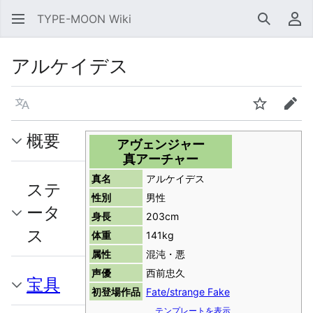
TYPE-MOON Wiki
検索
利
アルケイデス
言語
ウォッチ
編集
概要
アヴェンジャー
真アーチャー
真名
アルケイデス
ステ
性別
男性
ータ
身長
203cm
ス
体重
141kg
属性
混沌・悪
声優
西前忠久
宝具
初登場作品
Fate/strange Fake
テンプレートを表示