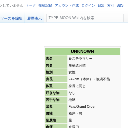
ンしていません
トーク
投稿記録
アカウント作成
ログイン
目次
索引
BBS
検
ソースを編集
履歴表示
索
UNKNOWN
真名
E-ステラマリー
異名
星禍遺分體
性別
女性
身長
242cm（本体）・観測不能
体重
身長に同じ
好きな物
なし
苦手な物
地球
出典
Fate/Grand Order
属性
秩序・悪
副属性
星
声優
米澤円