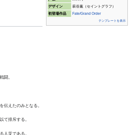
デザイン
萩谷薫（セイントグラフ）
初登場作品
Fate/Grand Order
テンプレートを表示
戦闘。
を伝えたのみとなる。
以て排斥する。
る人災である。