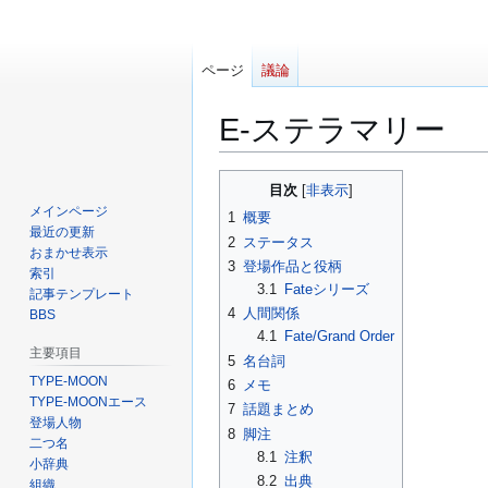
ページ
議論
E-ステラマリー
ナ
検
目次
ビ
索
メインページ
1
概要
ゲ
に
最近の更新
2
ステータス
ー
移
おまかせ表示
3
登場作品と役柄
索引
シ
動
3.1
Fateシリーズ
記事テンプレート
ョ
4
人間関係
BBS
ン
4.1
Fate/Grand Order
に
主要項目
5
名台詞
移
TYPE-MOON
6
メモ
動
TYPE-MOONエース
7
話題まとめ
登場人物
8
脚注
二つ名
8.1
注釈
小辞典
8.2
出典
組織