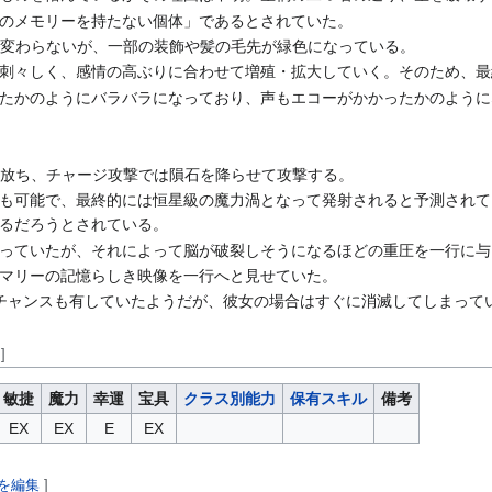
のメモリーを持たない個体」であるとされていた。
り変わらないが、一部の装飾や髪の毛先が緑色になっている。
刺々しく、感情の高ぶりに合わせて増殖・拡大していく。そのため、最
たかのようにバラバラになっており、声もエコーがかかったかのように
を放ち、チャージ攻撃では隕石を降らせて攻撃する。
も可能で、最終的には恒星級の魔力渦となって発射されると予測されて
るだろうとされている。
っていたが、それによって脳が破裂しそうになるほどの重圧を一行に与
マリーの記憶らしき映像を一行へと見せていた。
チャンスも有していたようだが、彼女の場合はすぐに消滅してしまって
]
敏捷
魔力
幸運
宝具
クラス別能力
保有スキル
備考
EX
EX
E
EX
を編集
]