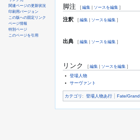
脚注
関連ページの更新状況
[
編集
|
ソースを編集
]
印刷用バージョン
この版への固定リンク
注釈
[
編集
|
ソースを編集
]
ページ情報
特別ページ
このページを引用
出典
[
編集
|
ソースを編集
]
リンク
[
編集
|
ソースを編集
]
登場人物
サーヴァント
カテゴリ
:
登場人物あ行
Fate/Grand