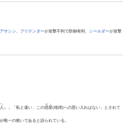
アサシン
、
プリテンダー
が攻撃不利で防御有利、
シールダー
が攻撃
アン
ほし
人
』」「私と違い、この
惑星
(地球)への思い入れはない」とされて
が唯一の救いであると語られている。