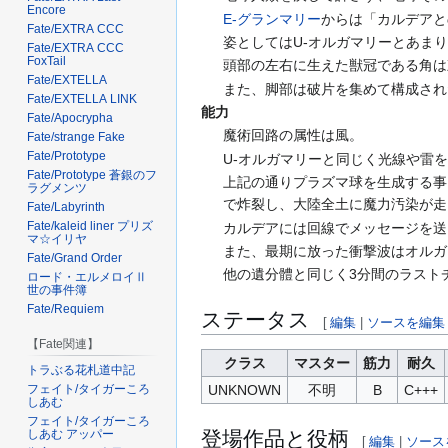
Encore
E-グランマリー
からは「カルデアと
Fate/EXTRA CCC
姿としてはU-オルガマリーとあま
Fate/EXTRA CCC
FoxTail
頭部の左右に生えた獣冠である角は
Fate/EXTELLA
また、脚部は破片を集めて構成され
Fate/EXTELLA LINK
能力
Fate/Apocrypha
魔術回路の属性は風。
Fate/strange Fake
Fate/Prototype
U-オルガマリーと同じく光線や雷
Fate/Prototype 蒼銀のフ
上記の通りプラズマ球を生成する事
ラグメンツ
で炸裂し、大陸全土に魔力汚染が走
Fate/Labyrinth
Fate/kaleid liner プリズ
カルデアには回線でメッセージを送
マ☆イリヤ
また、最期に放った衝撃波はオルガ
Fate/Grand Order
他の遺分體と同じく3分間のラスト
ロード・エルメロイⅡ
世の事件簿
Fate/Requiem
ステータス
[
編集
|
ソースを編集
【Fate関連】
クラス
マスター
筋力
耐久
トラぶる花札道中記
フェイト/タイガーころ
UNKNOWN
不明
B
C+++
しあむ
フェイト/タイガーころ
しあむ アッパー
登場作品と役柄
[
編集
|
ソース