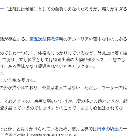
ー
（正確には候補）としての自負ゆえなのだろうが、煽りがすぎる
話が存在する。
第五次聖杯戦争
時のアルトリアの苦手なものにある
、腕を含めてしわ一つなく、体格もしっかりしているなど、外見上は若く描
目であり、立ち位置としては特別出演の大物俳優クラス。回想でし
り、ある意味かなり優遇されていたキャラクター。
い。
々しい印象を受ける。
い青年の姿が描かれており、外見は老人ではない。ただし、ウーサーの代
。くわえてその、色事に弱いというか、愛の多い人物というか。結
愛を語っているのでしょう
」とのことで、あまり心配はされてな
だけだったか」と語りかけられているため、型月世界では
円卓の騎士
の一
ると丁度円卓の騎士の総数である13名となる。