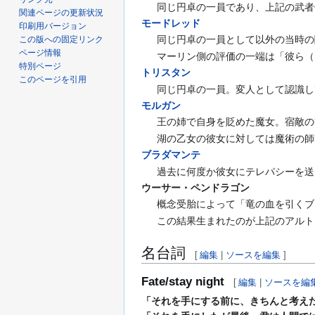
同じ円卓の一員であり、上記の武者
関連ページの更新状況
モードレッド
印刷用バージョン
同じ円卓の一員として以外の当時の
この版への固定リンク
ページ情報
マーリン側の評価の一端は「彼ら（
特別ページ
トリスタン
このページを引用
同じ円卓の一員。変人として認識し
モルガン
王の姉で自身を貶めた魔女。宿敵の
湖の乙女の彼女に対しては魔術の師
ブラダマンテ
過去に何度か彼女にテレパシーを送
ウーサー・ペンドラゴン
概念受胎によって「竜の血を引くブ
この結果生まれたのが上記のアルト
名台詞
[
編集
|
ソースを編集
]
Fate/stay night
[
編集
|
ソースを編
「それを手にする前に、きちんと考え