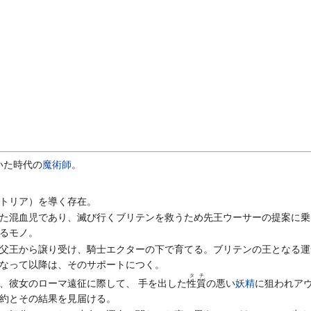
いた時代の
魔術師
。
トリア）を導く存在。
た混血児であり、滅び行くブリテンを救うため先王ウーサーの提案に乗
るモノ。
父王から譲り受け、騎士エクターの下で育てる。ブリテンの王となる運
なって以降は、そのサポートにつく。
タチ
、彼女のローマ遠征に際して、 手を出した
性質
の悪い
妖精
に狙われア
約とその結果を見届ける。