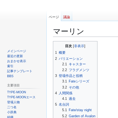
ページ
議論
マーリン
ナ
検
目次
ビ
索
メインページ
1
概要
ゲ
に
最近の更新
2
バリエーション
ー
移
おまかせ表示
2.1
キャスター
索引
シ
動
2.2
フラグメンツ
記事テンプレート
ョ
3
登場作品と役柄
BBS
ン
3.1
Fateシリーズ
に
主要項目
3.2
その他
移
TYPE-MOON
4
人間関係
動
TYPE-MOONエース
4.1
過去
登場人物
5
名台詞
二つ名
5.1
Fate/stay night
小辞典
5.2
Garden of Avalon
組織