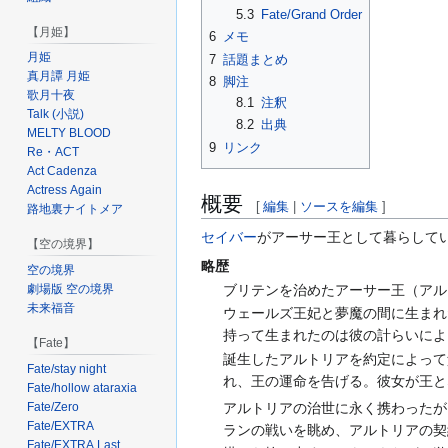
5.3
Fate/Grand Order
【月姫】
6
メモ
月姫
7
話題まとめ
真月譚 月姫
8
脚注
歌月十夜
8.1
注釈
Talk (小説)
8.2
出典
MELTY BLOOD
9
リンク
Re・ACT
Act Cadenza
Actress Again
概要
[
編集
|
ソースを編集
]
路地裏ナイトメア
セイバー
がアーサー王として暮らして
【空の境界】
略歴
空の境界
ブリテンを治めたアーサー王（アル
劇場版 空の境界
未来福音
ウェールズ王妃と夢魔の間に生まれ
持って生まれたのは彼の計らいによ
【Fate】
誕生したアルトリアを約定によって
Fate/stay night
れ、王の運命を告げる。彼女が王と
Fate/hollow ataraxia
Fate/Zero
アルトリアの治世に永く携わったが
Fate/EXTRA
ランの戦いを眺め、アルトリアの契
Fate/EXTRA Last