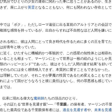
び気分でひとりの少女の運命に関わった事に思うことがあるのか、生き
きず、座に上がり
英霊
となることもない。何にも関われない存在として
中では「ボク」。ただしローマ遠征に出る直前のアルトリアとの会話で
複雑な感情を持っているが、出自からすれば不自然なほど人間を嫌いに
される程に、彼は人間にとって良き時代を作るために多くの王を育てた
は好青年と映っていた。
に近く、ひたすらに機械的かつ客観的で、この惑星の知性体とは相容れ
いることも相まって、マーリンにとって世界は一枚の絵のようにしか見
“人類のハッピーエンド”であった。彼はそうした“人間の遺す結果”を好
そのものには全く感情移入できず、本質的に愛すこともできなかった。
は理解していたが、それこそが夢魔の性質であるため変えることもでき
れによって国がどうなろうと彼に責任はないし、何の罪悪感も感じてい
までは。
話、伝承に現れる偉大な
魔術師
たちの頂点のひとり。
、その証たる“世界を見通す眼”──『
千里眼
』の保有者。マーリンの千
在した最高位である千里眼保有者には、
過去を見通す者
や、
未来を見通