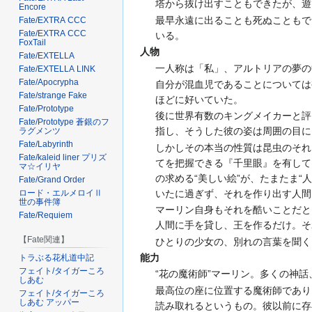
塔から抜け出すこともできたが、遊
Encore
最早永遠に出ることも死ぬこともで
Fate/EXTRA CCC
Fate/EXTRA CCC
いる。
FoxTail
人物
Fate/EXTELLA
一人称は「私」、アルトリアの夢の
Fate/EXTELLA LINK
Fate/Apocrypha
自分が混血児であることについては
Fate/strange Fake
ほどに好いていた。
Fate/Prototype
後に世界有数のキングメイカーと評
Fate/Prototype 蒼銀のフ
指し、そうした彼の姿は周囲の目に
ラグメンツ
Fate/Labyrinth
しかしその本当の性質は昆虫のそれ
Fate/kaleid liner プリズ
てを把握できる『千里眼』を有して
マ☆イリヤ
の求める“美しい絵”が、たまたま
Fate/Grand Order
いたに過ぎず、それを作り出す人間
ロード・エルメロイⅡ
世の事件簿
マーリン自身もそれを酷いことだと
Fate/Requiem
人間に手を貸し、王を作るだけ。そ
【Fate関連】
ひとりの少女の、別れの言葉を聞く
能力
トラぶる花札道中記
フェイト/タイガーころ
“花の魔術師”マーリン。多くの神
しあむ
最高位の座に位置する魔術師であり
フェイト/タイガーころ
しあむ アッパー
読み取れるというもの。彼以前に存