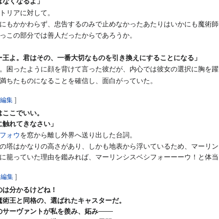
はなくなるよ」
トリアに対して。
にもかかわらず、忠告するのみで止めなかったあたりはいかにも魔術師
っこの部分では善人だったからであろうか。
ー王よ。君はその、一番大切なものを引き換えにすることになる」
。困ったように顔を背けて言った彼だが、内心では彼女の選択に胸を躍
満ちたものになることを確信し、面白がっていた。
を編集
]
はここでいい。
に触れてきなさい」
フォウ
を窓から離し外界へ送り出した台詞。
の塔はかなりの高さがあり、しかも地表から浮いているため、マーリン
に籠っていた理由を鑑みれば、マーリンシスベシフォーーーウ！と体当
を編集
]
のは分かるけどね！
術王と同格の、選ばれたキャスターだ。
サーヴァントが私を羨み、妬み───