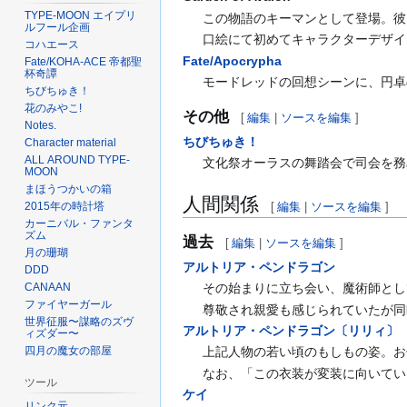
TYPE-MOON エイプリ
この物語のキーマンとして登場。彼
ルフール企画
口絵にて初めてキャラクターデザイ
コハエース
Fate/Apocrypha
Fate/KOHA-ACE 帝都聖
杯奇譚
モードレッドの回想シーンに、円卓
ちびちゅき！
花のみやこ!
その他
[
編集
|
ソースを編集
]
Notes.
ちびちゅき！
Character material
ALL AROUND TYPE-
文化祭オーラスの舞踏会で司会を務
MOON
まほうつかいの箱
人間関係
2015年の時計塔
[
編集
|
ソースを編集
]
カーニバル・ファンタ
ズム
過去
[
編集
|
ソースを編集
]
月の珊瑚
アルトリア・ペンドラゴン
DDD
その始まりに立ち会い、魔術師とし
CANAAN
ファイヤーガール
尊敬され親愛も感じられていたが同
世界征服〜謀略のズヴ
アルトリア・ペンドラゴン〔リリィ〕
ィズダー〜
四月の魔女の部屋
上記人物の若い頃のもしもの姿。お
なお、「この衣装が変装に向いてい
ツール
ケイ
リンク元