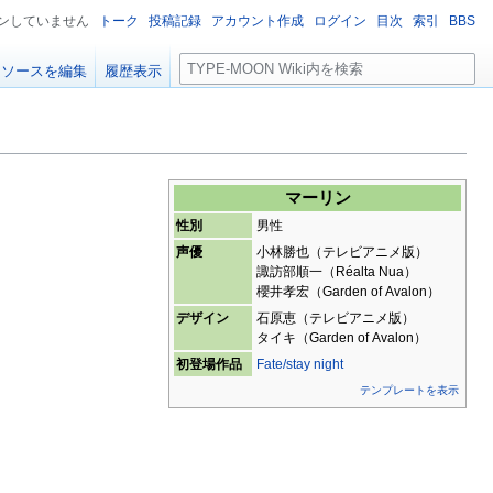
ンしていません
トーク
投稿記録
アカウント作成
ログイン
目次
索引
BBS
検
ソースを編集
履歴表示
索
マーリン
性別
男性
声優
小林勝也（テレビアニメ版）
諏訪部順一（Réalta Nua）
櫻井孝宏（Garden of Avalon）
デザイン
石原恵（テレビアニメ版）
タイキ（Garden of Avalon）
初登場作品
Fate/stay night
テンプレートを表示