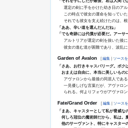
「それを手にしたが最後、君は人間で
選定の剣に手をかけた幼き日のアル
この時点で彼女の運命を知っていた
それでも彼女を支え続けたのは、根
「ああ、辛い道を選んだんだね」
「でも奇跡には代償が必要だ。アーサ
アルトリアが選定の剣を抜いた後に
彼女の進む道が困難であり、波乱に
Garden of Avalon
[
編集
|
ソース
「さあ、お行きキャスパリーグ。ボク
おまえは自由に、本当に美しいもの
アヴァロンから最後の同居人である
一見優しげな言葉だが、アヴァロン
られる。何よりフォウがアヴァロン
Fate/Grand Order
[
編集
|
ソース
「まあ、キャスターとして私が脅威な
何しろ冠位の魔術師だから、私は。魔
他のサーヴァント、特にキャスターの