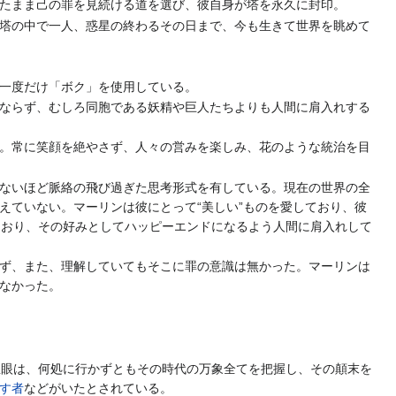
たまま己の罪を見続ける道を選び、彼自身が塔を永久に封印。
塔の中で一人、惑星の終わるその日まで、今も生きて世界を眺めて
一度だけ「ボク」を使用している。
ならず、むしろ同胞である妖精や巨人たちよりも人間に肩入れする
。常に笑顔を絶やさず、人々の営みを楽しみ、花のような統治を目
ないほど脈絡の飛び過ぎた思考形式を有している。現在の世界の全
えていない。マーリンは彼にとって“美しい”ものを愛しており、彼
いており、その好みとしてハッピーエンドになるよう人間に肩入れして
ず、また、理解していてもそこに罪の意識は無かった。マーリンは
なかった。
里眼は、何処に行かずともその時代の万象全てを把握し、その顛末を
す者
などがいたとされている。