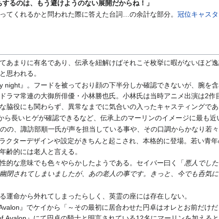
するのは、もう避けようのない展開だからね！」
ってくれるかと問われた際に答えた台詞…の余計な部分。
冠位キャスタ
てあまりに有名であり、伝承を紐解けばそれこそ枚挙に暇がないほど逸
と思われる。
/stay night』。フードを被っており顔の下半分しか確認できないが
ドラマ常連の大御所俳優・小林勝也氏。小林氏は当時アニメ出演は2作
な脇役にも関わらず、異常なまでに気合いの入ったキャスティングであ
』ではフードから長いヒゲが確認できるなど、伝承上のマーリンのイメージに最も近
はないものの、諏訪部順一氏が声を担当している事や、その口調からかなり若
on』ではキャラクターデザインや設定がきちんと起こされ、本格的に登場。若
年齢的には老人と言える。
性的な意味でも色々やらかしたようである。セイバー曰く「
悪人でした
幽閉されてしまいましたが、あの老人の事です。きっと、今でも呑気に
る運命から外れてしまったらしく、英霊の座には存在しない。
 of Avalon』でケイから「～その最初に居合わせた円卓はオレとお前
 of Avalon』にて円卓の騎士と明言されている12名にマーリンを加え