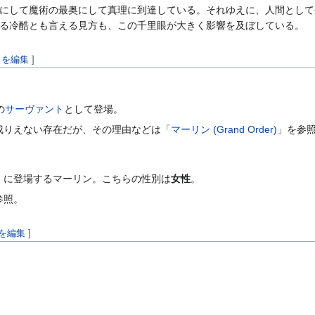
にして魔術の最奥にして真理に到達している。それゆえに、人間として
る冷酷とも言える見方も、この千里眼が大きく影響を及ぼしている。
スを編集
]
の
サーヴァント
として登場。
成りえない存在だが、その理由などは「
マーリン (Grand Order)
」を参
』に登場するマーリン。こちらの性別は
女性
。
参照。
を編集
]