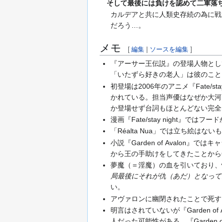
そして最後には負けを認めて二軍落ち
カルデアと共に人類史存続の為に戦
だろう…。
メモ
[
編集
|
ソースを編集
]
『アーサー王伝説』の登場人物とし
「いたずら好きの老人」は彼のこと
初登場は2006年のアニメ『Fate
かれている。担当声優はなぜか大河
か登場せず台詞もほとんどない完全
漫画『Fate/stay night
「Réalta Nua」では立ち絵
小説『Garden of Aval
から王の手助けをしてきたことから
夢魔（＝淫魔）の血を引いており、
局最後にそれが仇（あだ）となって
い。
アヴァロンに幽閉されたことで死す
明言はされていないが『Garden
人だった可能性がある。『Garden