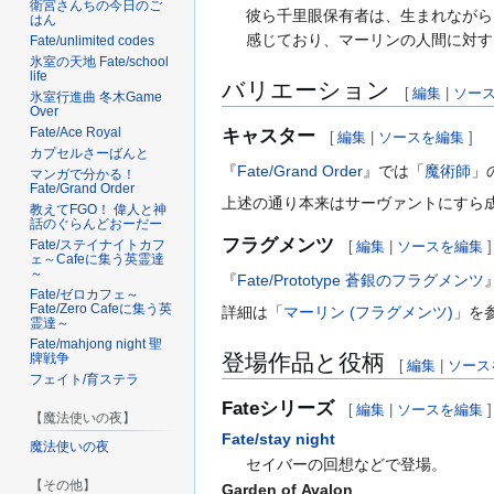
衛宮さんちの今日のご
彼ら千里眼保有者は、生まれながら
はん
感じており、マーリンの人間に対す
Fate/unlimited codes
氷室の天地 Fate/school
life
バリエーション
[
編集
|
ソー
氷室行進曲 冬木Game
Over
Fate/Ace Royal
キャスター
[
編集
|
ソースを編集
]
カプセルさーばんと
『
Fate/Grand Order
』では「
魔術師
」
マンガで分かる！
Fate/Grand Order
上述の通り本来はサーヴァントにすら
教えてFGO！ 偉人と神
話のぐらんどおーだー
フラグメンツ
Fate/ステイナイトカフ
[
編集
|
ソースを編集
]
ェ～Cafeに集う英霊達
～
『
Fate/Prototype 蒼銀のフラグメンツ
Fate/ゼロカフェ～
Fate/Zero Cafeに集う英
詳細は「
マーリン (フラグメンツ)
」を
霊達～
Fate/mahjong night 聖
登場作品と役柄
牌戦争
[
編集
|
ソース
フェイト/育ステラ
Fateシリーズ
[
編集
|
ソースを編集
]
【魔法使いの夜】
Fate/stay night
魔法使いの夜
セイバーの回想などで登場。
【その他】
Garden of Avalon