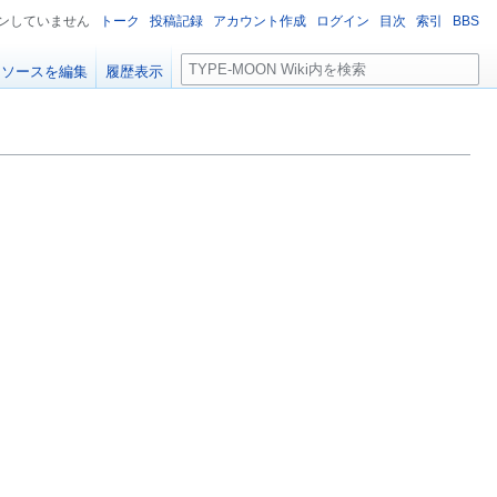
ンしていません
トーク
投稿記録
アカウント作成
ログイン
目次
索引
BBS
検
ソースを編集
履歴表示
索