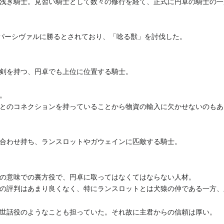
浅き騎士。見習い騎士として数々の修行を経て、正式に円卓の騎士の一
獣狩りではパーシヴァルに勝るとされており、「唸る獣」を討伐した。
剣を持つ、円卓でも上位に位置する騎士。
。
とのコネクションを持っていることから物資の輸入に欠かせないのもあ
合わせ持ち、ランスロットやガウェインに匹敵する騎士。
の意味での裏方役で、円卓に取ってはなくてはならない人材。
の評判はあまり良くなく、特にランスロットとは犬猿の仲である一方、
世話役のようなことも担っていた。それ故に主君からの信頼は厚い。