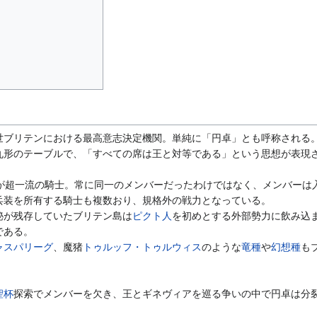
世ブリテンにおける最高意志決定機関。単純に「円卓」とも呼称される
丸形のテーブルで、「すべての席は王と対等である」という思想が表現
員が超一流の騎士。常に同一のメンバーだったわけではなく、メンバーは
兵装を所有する騎士も複数おり、規格外の戦力となっている。
秘が残存していたブリテン島は
ピクト人
を初めとする外部勢力に飲み込
である。
ャスパリーグ
、魔猪
トゥルッフ・トゥルウィス
のような
竜種
や
幻想種
も
聖杯
探索でメンバーを欠き、王とギネヴィアを巡る争いの中で円卓は分