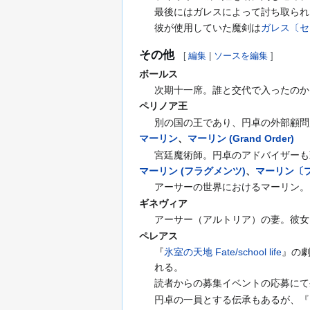
最後にはガレスによって討ち取られ
彼が使用していた魔剣は
ガレス〔セ
その他
[
編集
|
ソースを編集
]
ボールス
次期十一席。誰と交代で入ったのか
ペリノア王
別の国の王であり、円卓の外部顧問
マーリン
、
マーリン (Grand Order)
宮廷魔術師。円卓のアドバイザーも
マーリン (フラグメンツ)
、
マーリン〔
アーサーの世界におけるマーリン。
ギネヴィア
アーサー（アルトリア）の妻。彼女
ペレアス
『
氷室の天地 Fate/school life
』の
れる。
読者からの募集イベントの応募にて
円卓の一員とする伝承もあるが、『