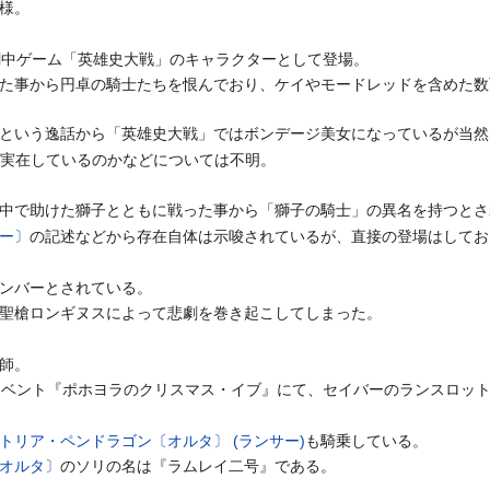
様。
life』の劇中ゲーム「英雄史大戦」のキャラクターとして登場。
た事から円卓の騎士たちを恨んでおり、ケイやモードレッドを含めた数
という逸話から「英雄史大戦」ではボンデージ美女になっているが当然
そも実在しているのかなどについては不明。
中で助けた獅子とともに戦った事から「獅子の騎士」の異名を持つとさ
ー〕
の記述などから存在自体は示唆されているが、直接の登場はしてお
ンバーとされている。
聖槍ロンギヌスによって悲劇を巻き起こしてしまった。
師。
の期間限定イベント『ポホヨラのクリスマス・イブ』にて、セイバーのランスロ
トリア・ペンドラゴン〔オルタ〕 (ランサー)
も騎乗している。
オルタ〕
のソリの名は『ラムレイ二号』である。