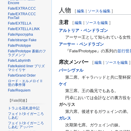
Encore
Fate/EXTRA CCC
人物
[
編集
|
ソースを編集
]
Fate/EXTRA CCC
FoxTail
主君
[
編集
|
ソースを編集
]
Fate/EXTELLA
Fate/EXTELLA LINK
アルトリア・ペンドラゴン
Fate/Apocrypha
アーサー王として知られている女性
Fate/strange Fake
アーサー・ペンドラゴン
Fate/Prototype
『Fate/Prototype』の系列の
並行世
Fate/Prototype 蒼銀のフ
ラグメンツ
Fate/Labyrinth
席次メンバー
[
編集
|
ソースを編集
]
Fate/kaleid liner プリズ
マ☆イリヤ
パーシヴァル
Fate/Grand Order
第二席。ギャラハッドと共に聖杯探
ロード・エルメロイⅡ
ケイ
世の事件簿
Fate/Requiem
第三席。王の義兄でもある。
円卓においては会計などの裏方役を
【Fate関連】
ガヘリス
トラぶる花札道中記
第六席。後述するガウェインの弟。
フェイト/タイガーころ
しあむ
ガレス
フェイト/タイガーころ
次期第七席。ガウェインの妹。
しあむ アッパー