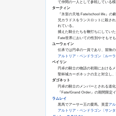
て仲間の一人として参戦している模
タークィン
『氷室の天地 Fate/school 
兄カラドスをランスロットに殺され
れている。
捕えた騎士たちを鞭打ちにしていた
Fate世界においての性別やそも
ユーウェイン
伝承では円卓の一員であり、冒険の
アルトリア・ペンドラゴン〔ルーラ
ベイリン
円卓の騎士の物語の初期におけるメ
聖杯城カーボネックの主と対立し、
ダゴネット
円卓の騎士のメンバーとされる道化
『Fate/Grand Order』
ラムレイ
黒馬でアーサー王の愛馬。英霊
アル
アルトリア・ペンドラゴン〔サンタ