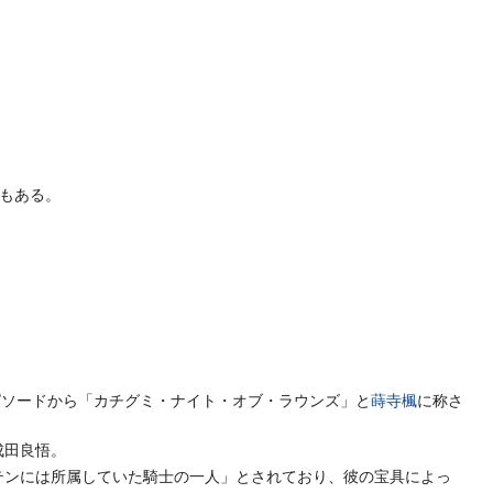
もある。
ピソードから「カチグミ・ナイト・オブ・ラウンズ」と
蒔寺楓
に称さ
成田良悟。
テンには所属していた騎士の一人」とされており、彼の宝具によっ