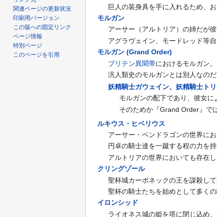
巨人の装身具を手に入れるため、お
関連ページの更新状況
モルガン
印刷用バージョン
この版への固定リンク
アーサー（アルトリア）の姉だが彼
ページ情報
アグラヴェイン、モードレッド等自
特別ページ
モルガン (Grand Order)
このページを引用
ブリテン異聞帯
におけるモルガン。
汎人類史のモルガンとは別人なのだ
妖精騎士ガウェイン
、
妖精騎士トリ
モルガンの配下であり、彼女に
そのためか『Grand Ord
ルキウス・ヒベリウス
アーサー・ペンドラゴンの世界にお
円卓の騎士達を一蹴する程の力を持
アルトリアの世界においても存在し
クリングゾール
聖杯城カーボネックの王を謀殺して
聖杯の騎士たちを始めとして多くの
イロンシッド
ライオネス城の姫を塔に閉じ込め、