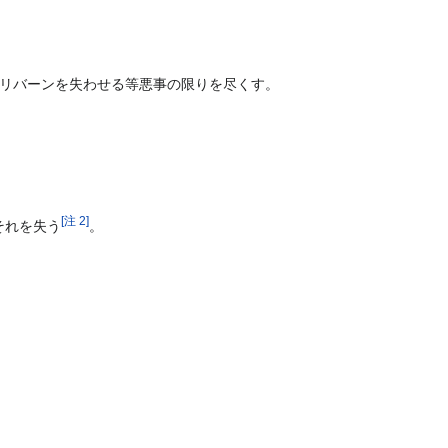
リバーンを失わせる等悪事の限りを尽くす。
[
注 2
]
それを失う
。