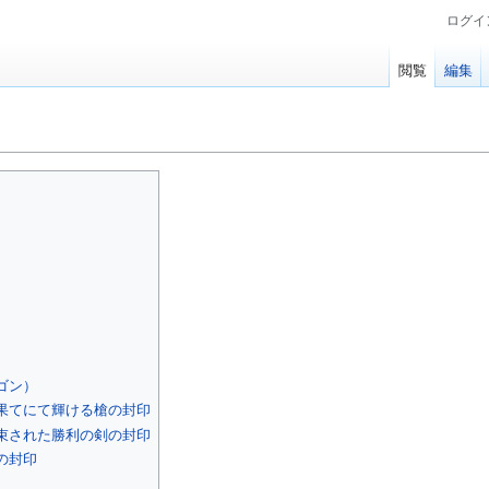
ログイ
閲覧
編集
ゴン）
果てにて輝ける槍の封印
束された勝利の剣の封印
の封印