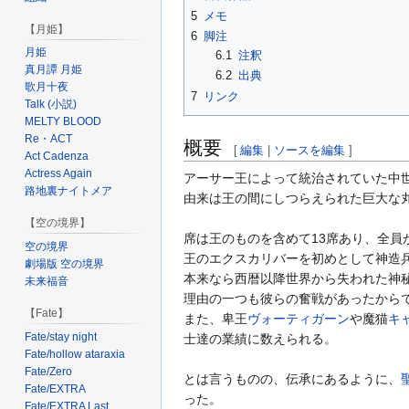
5
メモ
【月姫】
6
脚注
月姫
6.1
注釈
真月譚 月姫
6.2
出典
歌月十夜
7
リンク
Talk (小説)
MELTY BLOOD
Re・ACT
概要
[
編集
|
ソースを編集
]
Act Cadenza
Actress Again
アーサー王によって統治されていた中
路地裏ナイトメア
由来は王の間にしつらえられた巨大な
【空の境界】
席は王のものを含めて13席あり、全
空の境界
王のエクスカリバーを初めとして神造
劇場版 空の境界
本来なら西暦以降世界から失われた神
未来福音
理由の一つも彼らの奮戦があったから
【Fate】
また、卑王
ヴォーティガーン
や魔猫
キ
Fate/stay night
士達の業績に数えられる。
Fate/hollow ataraxia
Fate/Zero
とは言うものの、伝承にあるように、
Fate/EXTRA
った。
Fate/EXTRA Last