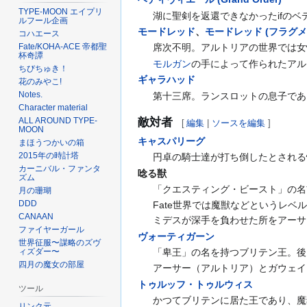
TYPE-MOON エイプリ
湖に聖剣を返還できなかったifのベ
ルフール企画
モードレッド
、
モードレッド (フラグメ
コハエース
席次不明。アルトリアの世界では女
Fate/KOHA-ACE 帝都聖
杯奇譚
モルガン
の手によって作られたアル
ちびちゅき！
ギャラハッド
花のみやこ!
Notes.
第十三席。ランスロットの息子であ
Character material
敵対者
ALL AROUND TYPE-
[
編集
|
ソースを編集
]
MOON
キャスパリーグ
まほうつかいの箱
2015年の時計塔
円卓の騎士達が打ち倒したとされる
カーニバル・ファンタ
唸る獣
ズム
「クエスティング・ビースト」の名
月の珊瑚
DDD
Fate世界では魔獣などというレ
CANAAN
ミデスが深手を負わせた所をアーサ
ファイヤーガール
ヴォーティガーン
世界征服〜謀略のズヴ
「卑王」の名を持つブリテン王。後
ィズダー〜
四月の魔女の部屋
アーサー（アルトリア）とガウェイ
トゥルッフ・トゥルウィス
ツール
かつてブリテンに居た王であり、魔
リンク元