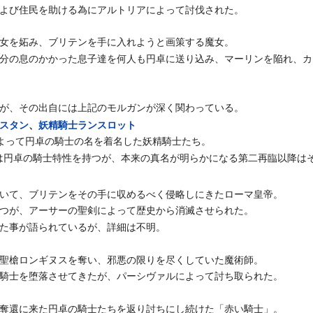
よび住民を助ける為にアルトリアによって討伐された。
女を妬み、ブリテンを手に入れようと画策する魔女。
分の息のかかった息子達を何人も円卓に送り込み、マーリンを陥れ、カ
が、その出自には上記のモルガンが深く関わっている。
スタン
、
妖精騎士ランスロット
よって円卓の騎士の名を着名した妖精騎士たち。
er』では円卓の騎士特性を持つが、本来の真名が明らかになる第二再臨以降は
いて、ブリテンをその手に収めるべく侵略しにきたローマ皇帝。
つが、アーサーの聖剣によって歴史から消滅させられた。
た事が語られているが、詳細は不明。
聖槍ロンギヌスを奪い、邪悪の限りを尽くしていた魔術師。
騎士を堕落させてきたが、パーシヴァルによって討ち取られた。
奪還に来た円卓の騎士たちを返り討ちにし続けた「赤い騎士」。