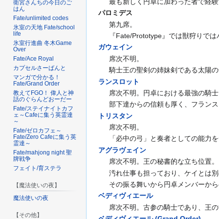
最も新しく円卓に加わった者で経験
衛宮さんちの今日のご
はん
パロミデス
Fate/unlimited codes
第九席。
氷室の天地 Fate/school
life
『Fate/Prototype』では
氷室行進曲 冬木Game
ガウェイン
Over
席次不明。
Fate/Ace Royal
カプセルさーばんと
騎士王の聖剣の姉妹剣である太陽の
マンガで分かる！
ランス
ロット
Fate/Grand Order
席次不明。円卓における最強の騎士
教えてFGO！ 偉人と神
話のぐらんどおーだー
部下達からの信頼も厚く、フランス
Fate/ステイナイトカフ
ェ～Cafeに集う英霊達
トリスタン
～
席次不明。
Fate/ゼロカフェ～
Fate/Zero Cafeに集う英
「必中の弓」と奏者としての能力を
霊達～
アグラヴェイン
Fate/mahjong night 聖
牌戦争
席次不明。王の秘書的な立ち位置。
フェイト/育ステラ
汚れ仕事も担っており、ケイとは別
その振る舞いから円卓メンバーから
【魔法使いの夜】
ベディヴィエール
魔法使いの夜
席次不明。古参の騎士であり、王の
【その他】
ベディヴィエール (Grand Order)