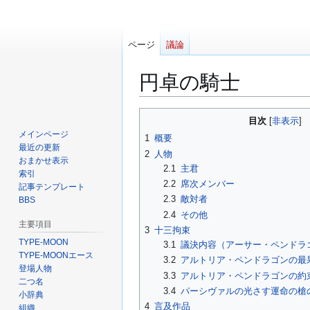
ページ
議論
円卓の騎士
ナ
検
目次
ビ
索
メインページ
1
概要
ゲ
に
最近の更新
2
人物
ー
移
おまかせ表示
2.1
主君
索引
シ
動
2.2
席次メンバー
記事テンプレート
ョ
2.3
敵対者
BBS
ン
2.4
その他
に
主要項目
3
十三拘束
移
TYPE-MOON
3.1
議決内容（アーサー・ペンドラ
動
TYPE-MOONエース
3.2
アルトリア・ペンドラゴンの最
登場人物
3.3
アルトリア・ペンドラゴンの約
二つ名
3.4
パーシヴァルの光さす運命の槍
小辞典
4
言及作品
組織