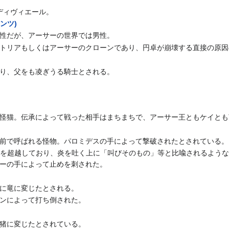
ディヴィエール。
ンツ)
性だが、アーサーの世界では男性。
トリアもしくはアーサーのクローンであり、円卓が崩壊する直接の原因
り、父をも凌ぎうる騎士とされる。
怪猫。伝承によって戦った相手はまちまちで、アーサー王ともケイとも
前で呼ばれる怪物。パロミデスの手によって撃破されたとされている。
ベルを超越しており、炎を吐く上に「叫びそのもの」等と比喩されるよう
ーの手によって止めを刺された。
に竜に変じたとされる。
ンによって打ち倒された。
猪に変じたとされている。