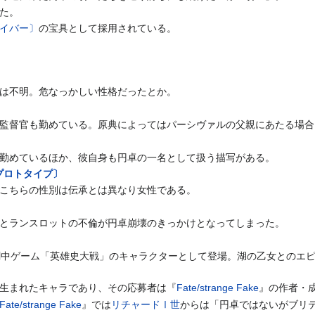
た。
イバー〕
の宝具として採用されている。
は不明。危なっかしい性格だったとか。
監督官も勤めている。原典によってはパーシヴァルの父親にあたる場合
勤めているほか、彼自身も円卓の一名として扱う描写がある。
プロトタイプ〕
こちらの性別は伝承とは異なり女性である。
とランスロットの不倫が円卓崩壊のきっかけとなってしまった。
劇中ゲーム「英雄史大戦」のキャラクターとして登場。湖の乙女とのエ
生まれたキャラであり、その応募者は『
Fate/strange Fake
』の作者・
Fate/strange Fake
』では
リチャードⅠ世
からは「円卓ではないがブリ