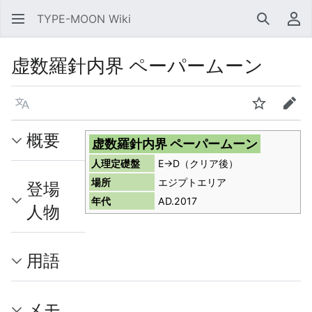
TYPE-MOON Wiki
検索
利
虚数羅針内界 ペーパームーン
言語
ウォッチ
編集
概要
虚数羅針内界 ペーパームーン
人理定礎盤
E→D（クリア後）
場所
エジプトエリア
登場
年代
AD.2017
人物
用語
メモ