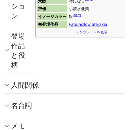
天敵
特になし
ショ
声優
小清水亜美
ン
[
出 2
]
イメージカラー
銀
初登場作品
Fate/hollow ataraxia
テンプレートを表示
登場
作品
と役
柄
人間関係
名台詞
メモ