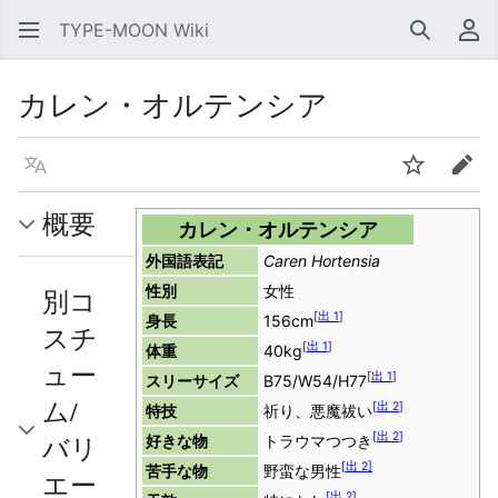
TYPE-MOON Wiki
検索
利
カレン・オルテンシア
言語
ウォッチ
編集
概要
カレン・オルテンシア
外国語表記
Caren Hortensia
性別
女性
別コ
[
出 1
]
身長
156cm
スチ
[
出 1
]
体重
40kg
ュー
[
出 1
]
スリーサイズ
B75/W54/H77
ム/
[
出 2
]
特技
祈り、悪魔祓い
[
出 2
]
バリ
好きな物
トラウマつつき
[
出 2
]
苦手な物
野蛮な男性
エー
[
出 2
]