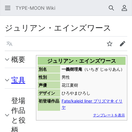
TYPE-MOON Wiki
検索
利
ジュリアン・エインズワース
言語
ウォッチ
編集
概要
ジュリアン・エインズワース
別名
一義樹理庵
（いちぎ じゅりあん）
性別
男性
宝具
声優
花江夏樹
デザイン
ひろやまひろし
登場
初登場作品
Fate/kaleid liner プリズマ☆イリ
ヤ
作品
テンプレートを表示
と役
柄