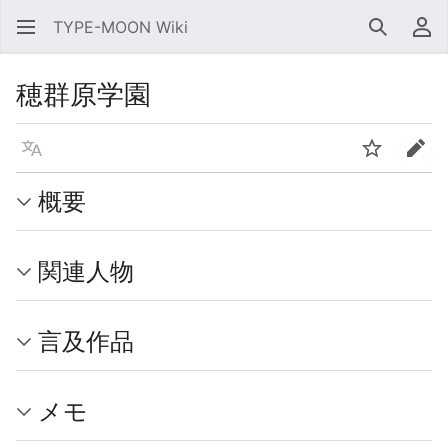
TYPE-MOON Wiki
検索
利
穂群原学園
言語
ウォッチ
編集
概要
関連人物
言及作品
メモ