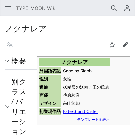
TYPE-MOON Wiki
検索
利
ノクナレア
言語
ウォッチ
編集
概要
ノクナレア
外国語表記
Cnoc na Riabh
性別
女性
別ク
種族
妖精國の妖精／王の氏族
ラス
声優
佐倉綾音
/ バ
デザイン
高山箕犀
リエ
初登場作品
Fate/Grand Order
ーシ
テンプレートを表示
ョン