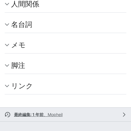
人間関係
名台詞
メモ
脚注
リンク
最終編集: 1 年前
、
Mopheil