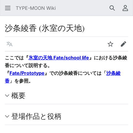
TYPE-MOON Wiki
検索
利
沙条綾香 (氷室の天地)
言語
ウォッチ
編集
ここでは『
氷室の天地 Fate/school life
』における沙条綾
香について説明する。
『
Fate/Prototype
』での沙条綾香については「
沙条綾
香
」を参照。
概要
登場作品と役柄