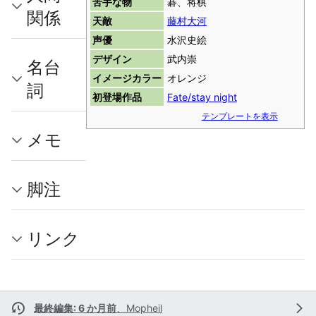
苦手な物
碁、将棋
関係
天敵
藤村大河
声優
水沢史絵
デザイン
武内崇
名台
イメージカラー
オレンジ
詞
初登場作品
Fate/stay night
テンプレートを表示
メモ
脚注
リンク
最終編集: 6 か月前
、
Mopheil