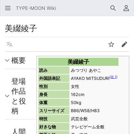
TYPE-MOON Wiki
検索
利
美綴綾子
言語
ウォッチ
編集
概要
美綴綾子
読み
みつづり あやこ
[
出 1
]
外国語表記
AYAKO MITSUDURI
登場
性別
女性
作品
身長
162cm
と役
体重
50kg
柄
スリーサイズ
B86/W58/H83
特技
武芸全般
好きな物
テレビゲーム全般
人間