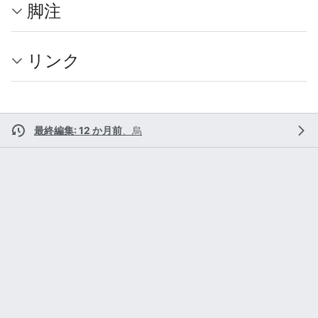
脚注
リンク
最終編集: 12 か月前
、
烏