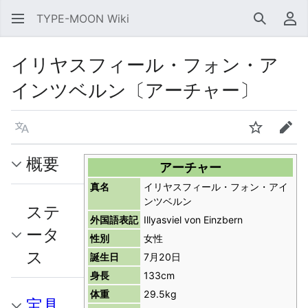
TYPE-MOON Wiki
検索
利
イリヤスフィール・フォン・ア
インツベルン〔アーチャー〕
言語
ウォッチ
編集
概要
アーチャー
真名
イリヤスフィール・フォン・アイ
ンツベルン
ステ
外国語表記
Illyasviel von Einzbern
ータ
性別
女性
ス
誕生日
7月20日
身長
133cm
体重
29.5kg
宝具