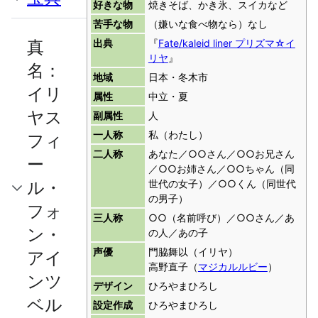
好きな物
焼きそば、かき氷、スイカなど
苦手な物
（嫌いな食べ物なら）なし
真
出典
『
Fate/kaleid liner プリズマ☆イ
リヤ
』
名：
地域
日本・冬木市
イリ
属性
中立・夏
ヤス
副属性
人
一人称
私（わたし）
フィ
二人称
あなた／○○さん／○○お兄さん
ー
／○○お姉さん／○○ちゃん（同
ル・
世代の女子）／○○くん（同世代
の男子）
フォ
三人称
○○（名前呼び）／○○さん／あ
ン・
の人／あの子
声優
門脇舞以（イリヤ）
アイ
高野直子（
マジカルルビー
）
ンツ
デザイン
ひろやまひろし
ベル
設定作成
ひろやまひろし