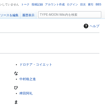
ンしていません
トーク
投稿記録
アカウント作成
ログイン
目次
索引
BBS
検
ソースを編集
履歴表示
索
ヘルプ
ドロテア・コイエット
な
中村格之進
ひ
稗田阿礼
ま