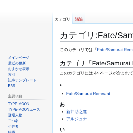
カテゴリ
議論
カテゴリ
:
Fate/Sa
ナ
検
このカテゴリでは『
Fate/Samurai Rem
ビ
索
メインページ
カテゴリ「Fate/Samura
ゲ
に
最近の更新
ー
移
おまかせ表示
このカテゴリには 44 ページが含まれ
索引
シ
動
記事テンプレート
ョ
*
BBS
ン
Fate/Samurai Remnant
に
主要項目
移
あ
TYPE-MOON
動
TYPE-MOONエース
新井助之進
登場人物
アルジュナ
二つ名
小辞典
い
組織