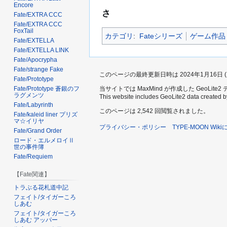
Encore
さ
Fate/EXTRA CCC
Fate/EXTRA CCC
FoxTail
カテゴリ
:
Fateシリーズ
ゲーム作品
Fate/EXTELLA
Fate/EXTELLA LINK
Fate/Apocrypha
Fate/strange Fake
このページの最終更新日時は 2024年1月16日 (火)
Fate/Prototype
当サイトでは MaxMind が作成した GeoLit
Fate/Prototype 蒼銀のフ
ラグメンツ
This website includes GeoLite2 data created 
Fate/Labyrinth
このページは 2,542 回閲覧されました。
Fate/kaleid liner プリズ
マ☆イリヤ
プライバシー・ポリシー
TYPE-MOON Wik
Fate/Grand Order
ロード・エルメロイⅡ
世の事件簿
Fate/Requiem
【Fate関連】
トラぶる花札道中記
フェイト/タイガーころ
しあむ
フェイト/タイガーころ
しあむ アッパー