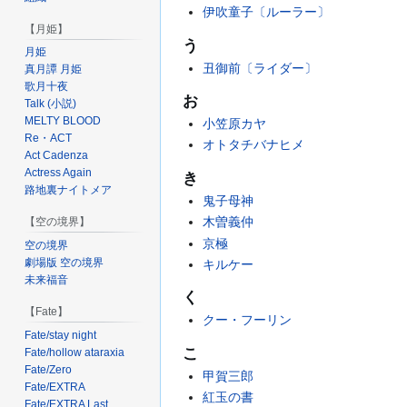
伊吹童子〔ルーラー〕
【月姫】
う
月姫
丑御前〔ライダー〕
真月譚 月姫
歌月十夜
お
Talk (小説)
MELTY BLOOD
小笠原カヤ
Re・ACT
オトタチバナヒメ
Act Cadenza
Actress Again
き
路地裏ナイトメア
鬼子母神
木曽義仲
【空の境界】
京極
空の境界
劇場版 空の境界
キルケー
未来福音
く
【Fate】
クー・フーリン
Fate/stay night
こ
Fate/hollow ataraxia
Fate/Zero
甲賀三郎
Fate/EXTRA
紅玉の書
Fate/EXTRA Last