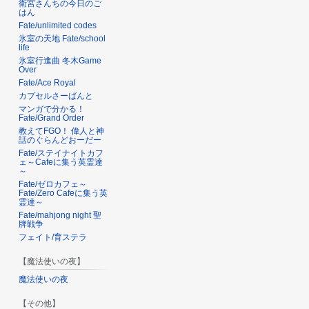
衛宮さんちの今日のご
はん
Fate/unlimited codes
氷室の天地 Fate/school
life
氷室行進曲 冬木Game
Over
Fate/Ace Royal
カプセルさーばんと
マンガで分かる！
Fate/Grand Order
教えてFGO！ 偉人と神
話のぐらんどおーだー
Fate/ステイナイトカフ
ェ～Cafeに集う英霊達
～
Fate/ゼロカフェ～
Fate/Zero Cafeに集う英
霊達～
Fate/mahjong night 聖
牌戦争
フェイト/育ステラ
【魔法使いの夜】
魔法使いの夜
【その他】