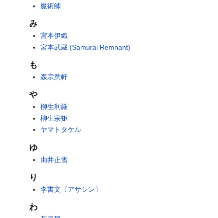
魔術師
み
宮本伊織
宮本武蔵 (Samurai Remnant)
も
森宗意軒
や
柳生利厳
柳生宗矩
ヤマトタケル
ゆ
由井正雪
り
李書文〔アサシン〕
わ