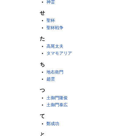
神霊
せ
聖杯
聖杯戦争
た
高尾太夫
タマモアリア
ち
地右衛門
趙雲
つ
土御門隆俊
土御門泰広
て
鄭成功
と