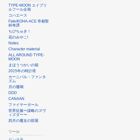
TYPE-MOON エイプリ
ルフール企画
コハエース
Fate/KOHA-ACE 帝都聖
杯奇譚
ちびちゅき！
花のみやこ!
Notes.
Character material
ALL AROUND TYPE-
MOON
まほうつかいの箱
2015年の時計塔
カーニバル・ファンタ
ズム
月の珊瑚
DDD
CANAAN
ファイヤーガール
世界征服〜謀略のズヴ
ィズダー〜
四月の魔女の部屋
ツール
リンク元