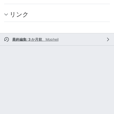
リンク
最終編集: 3 か月前
、
Mopheil