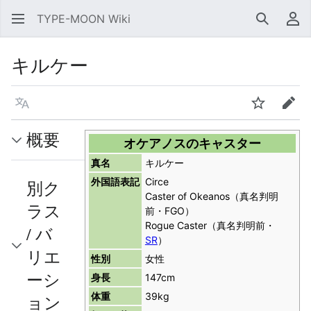
TYPE-MOON Wiki
検索
利
キルケー
言語
ウォッチ
編集
概要
オケアノスのキャスター
真名
キルケー
外国語表記
Circe
別ク
Caster of Okeanos（真名判明
ラス
前・FGO）
Rogue Caster（真名判明前・
/ バ
SR
）
リエ
性別
女性
ーシ
身長
147cm
体重
39kg
ョン