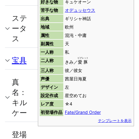
好きな物
キュケオーン
苦手な物
オデュッセウス
ステ
出典
ギリシャ神話
ータ
地域
欧州
属性
混沌・中庸
ス
副属性
天
一人称
私
宝具
ピグレット
二人称
きみ／
愛豚
三人称
彼／彼女
声優
茜屋日海夏
真
デザイン
左
名：
設定作成
星空めてお
キル
レア度
☆4
ケー
初登場作品
Fate/Grand Order
テンプレートを表示
登場