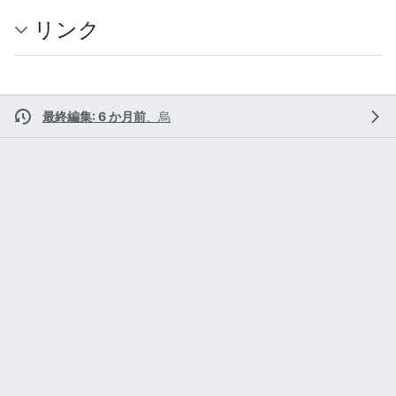
リンク
最終編集: 6 か月前
、
烏