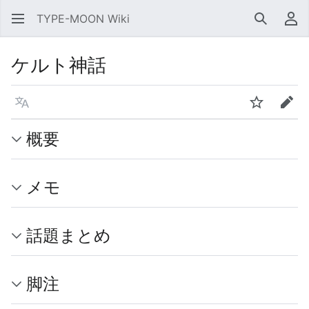
TYPE-MOON Wiki
検索
利
ケルト神話
言語
ウォッチ
編集
概要
メモ
話題まとめ
脚注