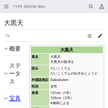
TYPE-MOON Wiki
検索
利
大黒天
言語
ウォッチ
編集
概要
大黒天
真名
大黒天
大黒天の鼠浄土
ステ
読み
だいこくてん
ータ
だいこくてんのねずみじょうど
ス
外国語表記
Daikokuten
性別
女性
身長
131cm（1号）
宝具
126cm（2号）
※個体による