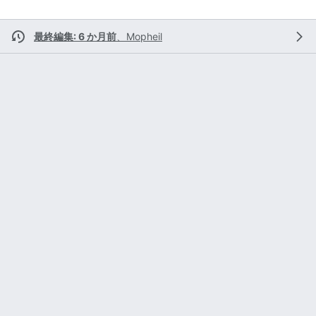
最終編集: 6 か月前
、
Mopheil