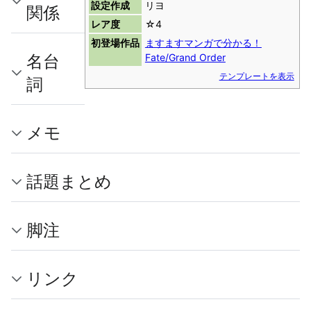
設定作成
リヨ
関係
レア度
☆4
初登場作品
ますますマンガで分かる！
名台
Fate/Grand Order
テンプレートを表示
詞
メモ
話題まとめ
脚注
リンク