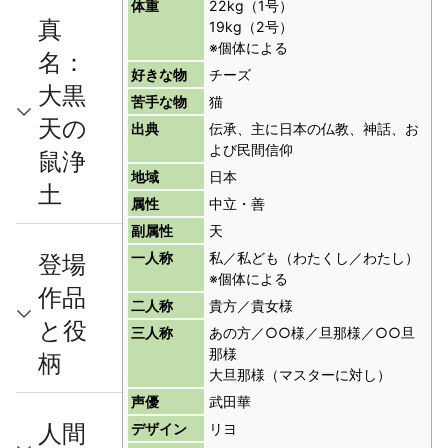
体重
22kg（1号）
真
19kg（2号）
※個体による
名：
好きな物
チーズ
大黒
苦手な物
猫
天の
出典
伝承、主に日本の仏教、神話、お
よび民間信仰
鼠浄
地域
日本
土
属性
中立・善
副属性
天
登場
一人称
私／私ども（わたくし／わたし）
※個体による
作品
二人称
貴方／貴女様
と役
三人称
あの方／○○様／旦那様／○○旦
那様
柄
大旦那様（マスターに対し）
声優
武田華
人間
デザイン
リヨ