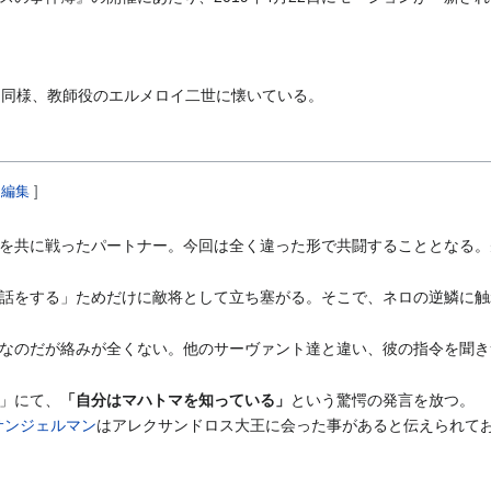
rder」同様、教師役のエルメロイ二世に懐いている。
を編集
]
を共に戦ったパートナー。今回は全く違った形で共闘することとなる。
話をする」ためだけに敵将として立ち塞がる。そこで、ネロの逆鱗に触
なのだが絡みが全くない。他のサーヴァント達と違い、彼の指令を聞き
」にて、
「自分はマハトマを知っている」
という驚愕の発言を放つ。
サンジェルマン
はアレクサンドロス大王に会った事があると伝えられて