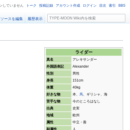
ンしていません
トーク
投稿記録
アカウント作成
ログイン
目次
索引
BBS
検
ソースを編集
履歴表示
索
ライダー
真名
アレキサンダー
外国語表記
Alexander
性別
男性
身長
151cm
体重
40kg
好きな物
本、
馬
、ギリシャ、海
苦手な物
今のところはなし
出典
史実
地域
欧州
属性
中立・善
副属性
人