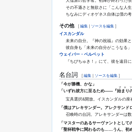
犬儒派の哲学者。初陣が終わった頃
その不遜さと無欲さに「こんな人生
ちなみにディオゲネス自体は僕の考
その他
[
編集
|
ソースを編集
]
イスカンダル
未来の自分。『神の祝福』の効果と
彼自身も「未来の自分がこうなる」
ウェイバー・ベルベット
『ちびちゅき！』にて、彼を遠目に
名台詞
[
編集
|
ソースを編集
]
「今が勝機、かな」
ブケ
「いずれ彼方に至るため――『
始まり
宝具選択&開放。イスカンダルの座
「僕はアレキサンダー。アレクサンド
召喚時の台詞。アレキサンダーは数
「マスターのあるサーヴァントとして
「聖杯戦争に関わるのも……うん、初