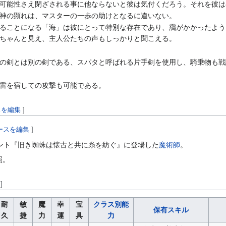
可能性さえ閉ざされる事に他ならないと彼は気付くだろう。それを彼は
神の顕れは、マスターの一歩の助けとなるに違いない。
ることになる「海」は彼にとって特別な存在であり、靄がかかったよう
ちゃんと見え、主人公たちの声もしっかりと聞こえる。
の剣とは別の剣である、スパタと呼ばれる片手剣を使用し、騎乗物も戦
雷を宿しての攻撃も可能である。
スを編集
]
ースを編集
]
ント『旧き蜘蛛は懐古と共に糸を紡ぐ』に登場した
魔術師
。
照。
]
耐
敏
魔
幸
宝
クラス別能
保有スキル
久
捷
力
運
具
力