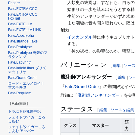
人類史の終焉は、すなわち、自らの
Encore
Fate/EXTRA CCC
始まりの一歩を踏み出そうとする精
Fate/EXTRA CCC
生前のアレキサンダーがいずれ求め
FoxTail
また潮騒の音も聞き取れない。陸は
Fate/EXTELLA
能力
Fate/EXTELLA LINK
Fate/Apocrypha
イスカンダル
時に使うキュプリオト
Fate/strange Fake
する。
Fate/Prototype
「神の祝福」の影響なのか、斬撃に
Fate/Prototype 蒼銀のフ
ラグメンツ
Fate/Labyrinth
バリエーション
[
編集
|
ソー
Fate/kaleid liner プリズ
マ☆イリヤ
魔術師アレキサンダー
[
編集
|
ソ
Fate/Grand Order
ロード・エルメロイⅡ
『
Fate/Grand Order
』の期間限定イベ
世の事件簿
Fate/Requiem
詳細は「
魔術師アレキサンダー
」を参
【Fate関連】
ステータス
[
編集
|
ソースを編集
トラぶる花札道中記
フェイト/タイガーころ
しあむ
筋
クラス
マスター
フェイト/タイガーころ
力
しあむ アッパー