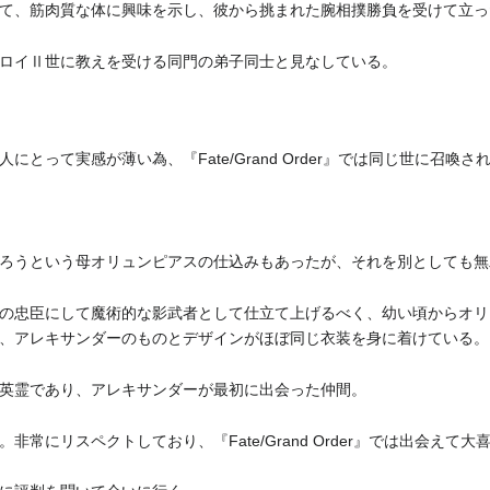
て、筋肉質な体に興味を示し、彼から挑まれた腕相撲勝負を受けて立っ
ロイⅡ世に教えを受ける同門の弟子同士と見なしている。
にとって実感が薄い為、『Fate/Grand Order』では同じ世に召
ろうという母オリュンピアスの仕込みもあったが、それを別としても無
の忠臣にして魔術的な影武者として仕立て上げるべく、幼い頃からオリ
、アレキサンダーのものとデザインがほぼ同じ衣装を身に着けている。
英霊であり、アレキサンダーが最初に出会った仲間。
常にリスペクトしており、『Fate/Grand Order』では出会えて大