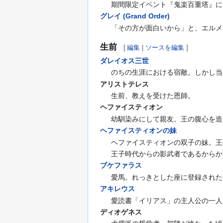
期間限定イベント『鬼楽百重塔』に
グレイ (Grand Order)
「その方が面白いから」と、エルメ
生前
[
編集
|
ソースを編集
]
ダレイオス三世
のちの生涯における宿敵。しかし当人
アリストテレス
生前、教えを受けた恩師。
ヘファイスティオン
幼馴染みにして親友。王の腹心を造
ヘファイスティオンの妹
ヘファイスティオンの双子の妹。王
王子時代からの影武者であるからか
ブケファラス
愛馬。れっきとした座に登録された
アキレウス
愛読書「イリアス」の主人公の一人。非
ディオゲネス