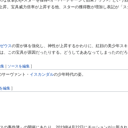
に強力な攻撃[Lv]+スターを獲得<オーバーチャージで効果アップ>」という効
に上昇。宝具威力倍率が上昇する他、スターの獲得数が増加し表記が「ス
ゼウス
の雷が体を強化し、神性が上昇するかわりに、紅顔の美少年スキ
は、この宝具が原因だったりする。どうしてああなってしまったのだろ
編集
|
ソースを編集
]
のサーヴァント・
イスカンダル
の少年時代の姿。
を編集
]
の事件簿』の開催にあたり、2019年4月22日にモーションが一新さ