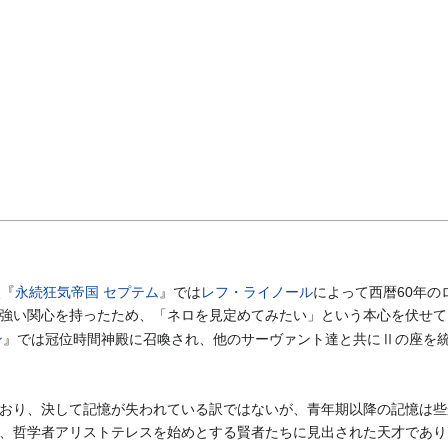
点『
永続狂気帝国 セプテム
』では
レフ・ライノール
によって西暦60年
強い関心を持ったため、「ネロを見定めてみたい」という本心を伏せて
ン
』では冠位時間神殿に召喚され、他のサーヴァント達と共にⅡの座を
おり、決して記憶が失われている訳ではないが、青年期以降の記憶は些
、哲学者アリストテレスを始めとする賢者たちに見出された天才であり