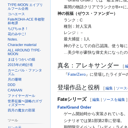
『Grand Order』では「敵全体
TYPE-MOON エイプリ
幕間の物語クリアでランクがB++
ルフール企画
神の祝福（ゼウス・ファンダー）
コハエース
Fate/KOHA-ACE 帝都聖
ランク：C
杯奇譚
種別：対人宝具
ちびちゅき！
レンジ：－
花のみやこ!
最大捕捉：1人
Notes.
Character material
神の子としての自己認識。使う毎に
ALL AROUND TYPE-
…美少年が豪快な偉丈夫になったの
MOON
まほうつかいの箱
真名：アレキサンダー
2015年の時計塔
[
カーニバル・ファンタ
『
Fate/Zero
』に登場したライダー
ズム
月の珊瑚
DDD
登場作品と役柄
[
編集
|
ソース
CANAAN
ファイヤーガール
Fateシリーズ
[
編集
|
ソースを編集
]
世界征服〜謀略のズヴ
ィズダー〜
Fate/Grand Order
四月の魔女の部屋
ゲーム開始時から実装されている。
シナリオでは第1部第2章に登場。
ツール
期間限定イベント『レディ・ライネス
リンク元