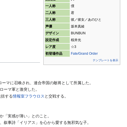
一人称
僕
二人称
君
三人称
彼／彼女／あのひと
声優
坂本真綾
デザイン
BUNBUN
設定作成
桜井光
レア度
☆3
初登場作品
Fate/Grand Order
テンプレートを表示
のローマに召喚され、連合帝国の敵将として所属した。
ローマ軍と激突した。
統括する
情報室フラウロス
と交戦する。
か「実感が薄い」とのこと。
、叙事詩「イリアス」を心から愛する無邪気な子。