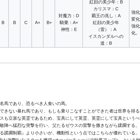
紅顔の美少年：B
カリスマ：C
強化
対魔力：D
覇王の兆し：A
変化
B
B
C
A+
B+
騎乗：A+
紅顔の美少年
強化
神性：E
（雷）：A
化。
イスカンダルへの
道：B
名馬であり、恐るべき人食いの馬。
できない暴れ馬であり、もしも乗りこなすことができた者は世界を得る
スも立派な英霊であるため、宝具にして英霊、英霊にして宝具というべ
敵陣へ猛烈な突撃を行い、父たるゼウスの雷撃を撒きながら蹂躙する。
る蹂躙制覇』より小さいが、機動性という点ではこちらが優れている。