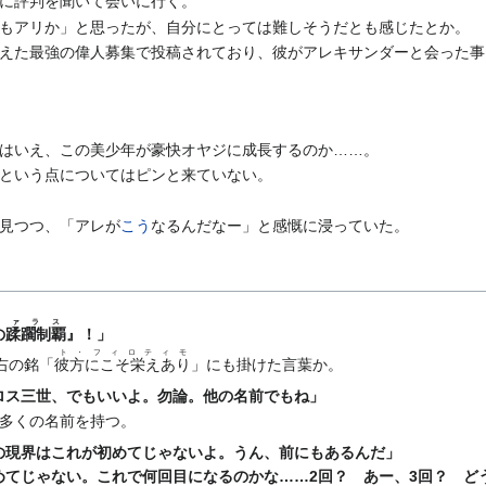
に評判を聞いて会いに行く。
もアリか」と思ったが、自分にとっては難しそうだとも感じたとか。
えた最強の偉人募集で投稿されており、彼がアレキサンダーと会った事
はいえ、この美少年が豪快オヤジに成長するのか……。
という点についてはピンと来ていない。
見つつ、「アレが
こう
なるんだなー」と感慨に浸っていた。
ファラス
の蹂躙制覇
』！」
ト・フィロティモ
右の銘「
彼方にこそ栄えあり
」にも掛けた言葉か。
ロス三世、でもいいよ。勿論。他の名前でもね」
多くの名前を持つ。
の現界はこれが初めてじゃないよ。うん、前にもあるんだ」
めてじゃない。これで何回目になるのかな……2回？ あー、3回？ ど