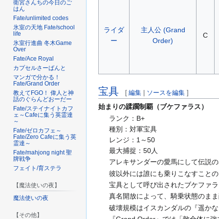
衛宮さんちの今日のご
はん
Fate/unlimited codes
氷室の天地 Fate/school
ライダ
主人公 (Grand
life
C
ー
Order)
氷室行進曲 冬木Game
Over
Fate/Ace Royal
カプセルさーばんと
マンガで分かる！
Fate/Grand Order
宝具
[
編集
|
ソースを編集
]
教えてFGO！ 偉人と神
話のぐらんどおーだー
始まりの蹂躙制覇（ブケファラス）
Fate/ステイナイトカフ
ェ～Cafeに集う英霊達
ランク：B+
～
種別：対軍宝具
Fate/ゼロカフェ～
Fate/Zero Cafeに集う英
レンジ：1～50
霊達～
最大捕捉：50人
Fate/mahjong night 聖
牌戦争
アレキサンダーの愛馬にして伝説の
フェイト/育ステラ
彼以外には誰にも乗りこなすことの
宝具として呼び出されたブケファラ
【魔法使いの夜】
真名開放によって、騎乗状態のまま
魔法使いの夜
破壊規模はイスカンダルの『遥かな
【その他】