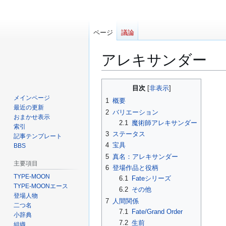
ページ
議論
アレキサンダー
ナ
検
目次
ビ
索
メインページ
1
概要
ゲ
に
最近の更新
2
バリエーション
ー
移
おまかせ表示
2.1
魔術師アレキサンダー
索引
シ
動
3
ステータス
記事テンプレート
ョ
4
宝具
BBS
ン
5
真名：アレキサンダー
に
主要項目
6
登場作品と役柄
移
TYPE-MOON
6.1
Fateシリーズ
動
TYPE-MOONエース
6.2
その他
登場人物
7
人間関係
二つ名
7.1
Fate/Grand Order
小辞典
7.2
生前
組織