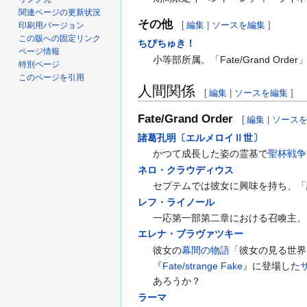
関連ページの更新状況
その他
[
編集
|
ソースを編集
]
印刷用バージョン
この版への固定リンク
ちびちゅき！
ページ情報
小等部所属。「Fate/Grand O
特別ページ
このページを引用
人間関係
[
編集
|
ソースを編集
]
Fate/Grand Order
[
編集
|
ソース
諸葛孔明〔エルメロイⅡ世〕
かつて成長した姿の霊基で
聖杯戦争
ネロ・クラウディウス
セプテムでは彼女に興味を持ち、「
レフ・ライノール
一応第一部第二章における召喚主、
エレナ・ブラヴァツキー
彼女の
幕間の物語
「彼女の見る世界
『
Fate/strange Fake
』に登場した
あろうか？
ラーマ