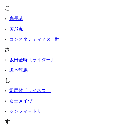
こ
高長恭
黄飛虎
コンスタンティノス11世
さ
坂田金時〔ライダー〕
坂本龍馬
し
司馬懿〔ライネス〕
女王メイヴ
シンフィヨトリ
す