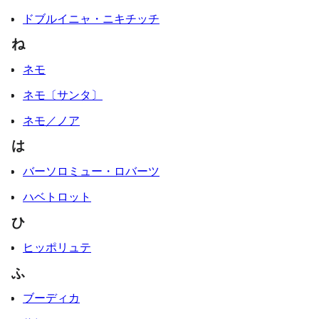
ドブルイニャ・ニキチッチ
ね
ネモ
ネモ〔サンタ〕
ネモ／ノア
は
バーソロミュー・ロバーツ
ハベトロット
ひ
ヒッポリュテ
ふ
ブーディカ