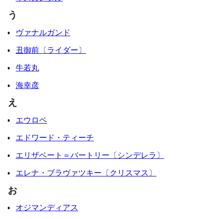
う
ヴァナルガンド
丑御前〔ライダー〕
牛若丸
海幸彦
え
エウロペ
エドワード・ティーチ
エリザベート＝バートリー〔シンデレラ〕
エレナ・ブラヴァツキー〔クリスマス〕
お
オジマンディアス