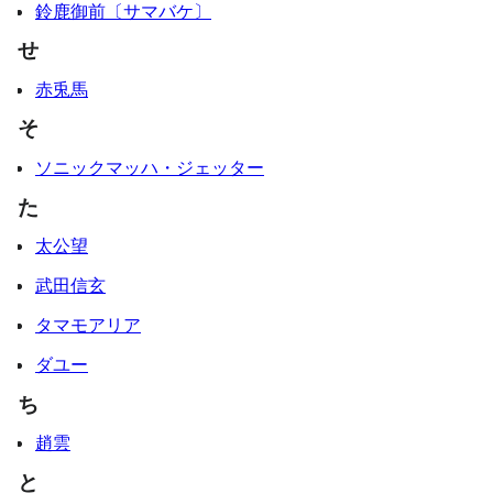
鈴鹿御前〔サマバケ〕
せ
赤兎馬
そ
ソニックマッハ・ジェッター
た
太公望
武田信玄
タマモアリア
ダユー
ち
趙雲
と