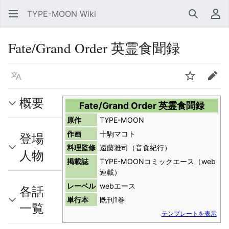
TYPE-MOON Wiki
検索
利
Fate/Grand Order 英霊食聞録
言語
ウォッチ
編集
概要
Fate/Grand Order 英霊食聞録
原作
TYPE-MOON
作画
十駒マコト
登場
料理監修
遠藤雅司（音食紀行）
人物
掲載誌
TYPE-MOONコミックエース（web
連載）
レーベル
webエース
各話
単行本
既刊1巻
一覧
テンプレートを表示