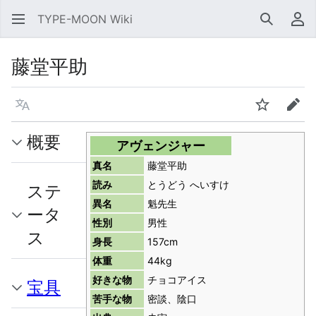
TYPE-MOON Wiki
検索
利
藤堂平助
言語
ウォッチ
編集
概要
アヴェンジャー
真名
藤堂平助
読み
とうどう へいすけ
ステ
異名
魁先生
ータ
性別
男性
ス
身長
157cm
体重
44kg
好きな物
チョコアイス
宝具
苦手な物
密談、陰口