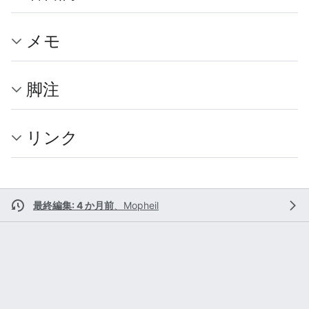
メモ
脚注
リンク
最終編集: 4 か月前
、
Mopheil