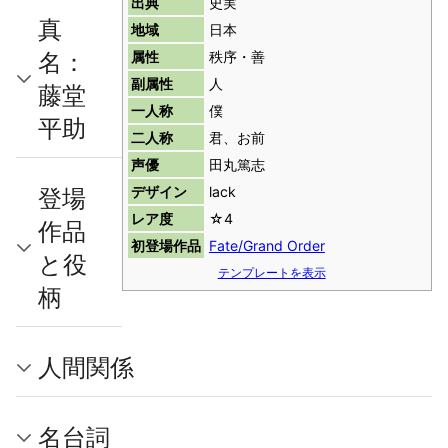
出典
史実
真
地域
日本
名：
属性
秩序・善
副属性
人
藤堂
一人称
僕
平助
二人称
君、お前
声優
田丸篤志
登場
デザイン
lack
レア度
☆4
作品
初登場作品
Fate/Grand Order
と役
テンプレートを表示
柄
人間関係
名台詞